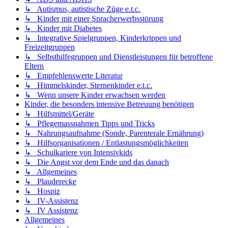
↳ Autismus, autistische Züge e.t.c.
↳ Kinder mit einer Spracherwerbsstörung
↳ Kinder mit Diabetes
↳ Integrative Spielgruppen, Kinderkrippen und
Freizeitgruppen
↳ Selbsthilfegruppen und Dienstleistungen für betroffene
Eltern
↳ Empfehlenswerte Literatur
↳ Himmelskinder, Sternenkinder e.t.c.
↳ Wenn unsere Kinder erwachsen werden
Kinder, die besonders intensive Betreuung benötigen
↳ Hilfsmittel/Geräte
↳ Pflegemassnahmen Tipps und Tricks
↳ Nahrungsaufnahme (Sonde, Parenterale Ernährung)
↳ Hilfsorganisationen / Entlastungsmöglichkeiten
↳ Schulkariere von Intensivkids
↳ Die Angst vor dem Ende und das danach
↳ Allgemeines
↳ Plauderecke
↳ Hospiz
↳ IV-Assistenz
↳ IV Assistenz
Allgemeines