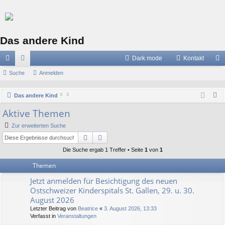
Das andere Kind
Dark mode
Kontakt
ch
Suche
or
Anmelden
n
ne
en
m
S
Das andere Kind
llz
el
u
Aktive Themen
c
ug
de
Zur erweiterten Suche
h
riff
n
Suche
Erweiterte Suche
e
Die Suche ergab 1 Treffer • Seite
1
von
1
Themen
Jetzt anmelden für Besichtigung des neuen
Ostschweizer Kinderspitals St. Gallen, 29. u. 30.
August 2026
Letzter Beitrag von
Beatrice
«
3. August 2026, 13:33
Verfasst in
Veranstaltungen