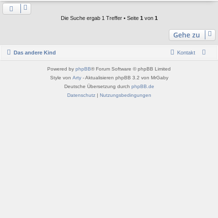
Die Suche ergab 1 Treffer • Seite
1
von
1
Gehe zu
Das andere Kind
Kontakt
Powered by
phpBB
® Forum Software © phpBB Limited
Style von
Arty
- Aktualisieren phpBB 3.2 von MrGaby
Deutsche Übersetzung durch
phpBB.de
Datenschutz
|
Nutzungsbedingungen