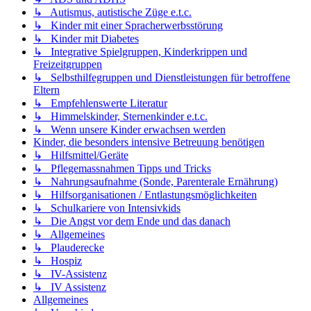
↳ Autismus, autistische Züge e.t.c.
↳ Kinder mit einer Spracherwerbsstörung
↳ Kinder mit Diabetes
↳ Integrative Spielgruppen, Kinderkrippen und
Freizeitgruppen
↳ Selbsthilfegruppen und Dienstleistungen für betroffene
Eltern
↳ Empfehlenswerte Literatur
↳ Himmelskinder, Sternenkinder e.t.c.
↳ Wenn unsere Kinder erwachsen werden
Kinder, die besonders intensive Betreuung benötigen
↳ Hilfsmittel/Geräte
↳ Pflegemassnahmen Tipps und Tricks
↳ Nahrungsaufnahme (Sonde, Parenterale Ernährung)
↳ Hilfsorganisationen / Entlastungsmöglichkeiten
↳ Schulkariere von Intensivkids
↳ Die Angst vor dem Ende und das danach
↳ Allgemeines
↳ Plauderecke
↳ Hospiz
↳ IV-Assistenz
↳ IV Assistenz
Allgemeines