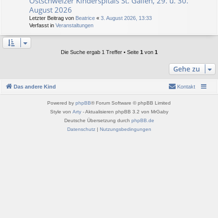
Ostschweizer Kinderspitals St. Gallen, 29. u. 30.
August 2026
Letzter Beitrag von
Beatrice
«
3. August 2026, 13:33
Verfasst in
Veranstaltungen
Die Suche ergab 1 Treffer • Seite
1
von
1
Gehe zu
Das andere Kind
Kontakt
Powered by
phpBB
® Forum Software © phpBB Limited
Style von
Arty
- Aktualisieren phpBB 3.2 von MrGaby
Deutsche Übersetzung durch
phpBB.de
Datenschutz
|
Nutzungsbedingungen