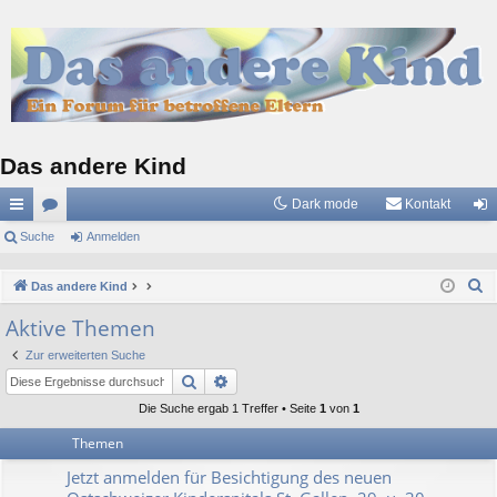
Das andere Kind
Dark mode
Kontakt
ch
Suche
or
Anmelden
n
ne
en
m
S
Das andere Kind
llz
el
u
Aktive Themen
c
ug
de
Zur erweiterten Suche
h
riff
n
Suche
Erweiterte Suche
e
Die Suche ergab 1 Treffer • Seite
1
von
1
Themen
Jetzt anmelden für Besichtigung des neuen