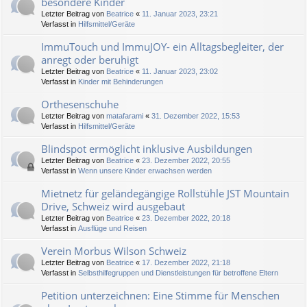
besondere Kinder
Letzter Beitrag von
Beatrice
«
11. Januar 2023, 23:21
Verfasst in
Hilfsmittel/Geräte
ImmuTouch und ImmuJOY- ein Alltagsbegleiter, der
anregt oder beruhigt
Letzter Beitrag von
Beatrice
«
11. Januar 2023, 23:02
Verfasst in
Kinder mit Behinderungen
Orthesenschuhe
Letzter Beitrag von
matafarami
«
31. Dezember 2022, 15:53
Verfasst in
Hilfsmittel/Geräte
Blindspot ermöglicht inklusive Ausbildungen
Letzter Beitrag von
Beatrice
«
23. Dezember 2022, 20:55
Verfasst in
Wenn unsere Kinder erwachsen werden
Mietnetz für geländegängige Rollstühle JST Mountain
Drive, Schweiz wird ausgebaut
Letzter Beitrag von
Beatrice
«
23. Dezember 2022, 20:18
Verfasst in
Ausflüge und Reisen
Verein Morbus Wilson Schweiz
Letzter Beitrag von
Beatrice
«
17. Dezember 2022, 21:18
Verfasst in
Selbsthilfegruppen und Dienstleistungen für betroffene Eltern
Petition unterzeichnen: Eine Stimme für Menschen