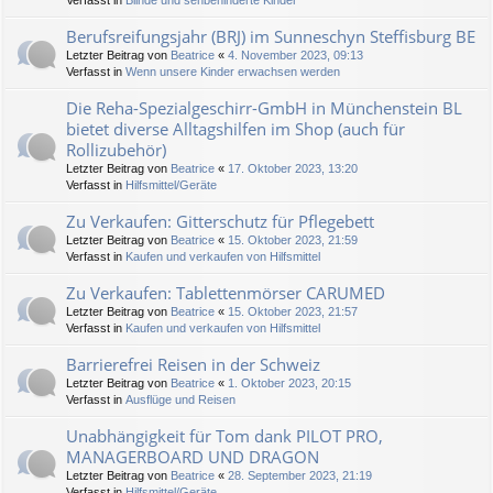
Verfasst in
Blinde und sehbehinderte Kinder
Berufsreifungsjahr (BRJ) im Sunneschyn Steffisburg BE
Letzter Beitrag von
Beatrice
«
4. November 2023, 09:13
Verfasst in
Wenn unsere Kinder erwachsen werden
Die Reha-Spezialgeschirr-GmbH in Münchenstein BL
bietet diverse Alltagshilfen im Shop (auch für
Rollizubehör)
Letzter Beitrag von
Beatrice
«
17. Oktober 2023, 13:20
Verfasst in
Hilfsmittel/Geräte
Zu Verkaufen: Gitterschutz für Pflegebett
Letzter Beitrag von
Beatrice
«
15. Oktober 2023, 21:59
Verfasst in
Kaufen und verkaufen von Hilfsmittel
Zu Verkaufen: Tablettenmörser CARUMED
Letzter Beitrag von
Beatrice
«
15. Oktober 2023, 21:57
Verfasst in
Kaufen und verkaufen von Hilfsmittel
Barrierefrei Reisen in der Schweiz
Letzter Beitrag von
Beatrice
«
1. Oktober 2023, 20:15
Verfasst in
Ausflüge und Reisen
Unabhängigkeit für Tom dank PILOT PRO,
MANAGERBOARD UND DRAGON
Letzter Beitrag von
Beatrice
«
28. September 2023, 21:19
Verfasst in
Hilfsmittel/Geräte