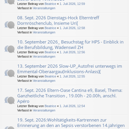
Letzter Beitrag von
Beatrice
«
1. Juli 2026, 12:59
Verfasst in
Veranstaltungen
08. Sept. 2026 Dienstags-Hock Elterntreff
Dornröschenclub, Insieme Uri[
Letzter Beitrag von
Beatrice
«
1. Juli 2026, 12:58
Verfasst in
Veranstaltungen
10. September 2026_ Besuchstag für HPS - Einblick in
die Berufsbildung, Wädenswil ZH
Letzter Beitrag von
Beatrice
«
1. Juli 2026, 12:56
Verfasst in
Veranstaltungen
13. September 2026 Slow-UP_Autofrei unterwegs im
Emmental-Oberaargau(Inklusions-Anlass)[
Letzter Beitrag von
Beatrice
«
1. Juli 2026, 12:55
Verfasst in
Veranstaltungen
17. Sept. 2026 Eltern-Oase Cantina e9, Basel, Thema:
Ganzheitliche Transition , 19.00h - 20.00h, anschl.
Apéro
Letzter Beitrag von
Beatrice
«
1. Juli 2026, 12:54
Verfasst in
Veranstaltungen
19. Sept. 2026:Wohltätigkeits-Kartrennen zur
Erinnerung an den an Sepsis verstorbenen 14.jährigen