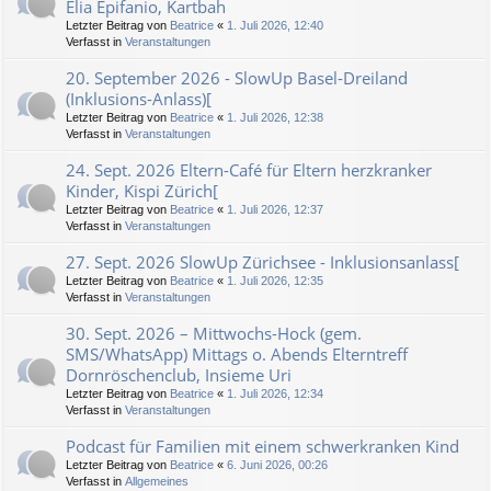
Elia Epifanio, Kartbah
Letzter Beitrag von
Beatrice
«
1. Juli 2026, 12:40
Verfasst in
Veranstaltungen
20. September 2026 - SlowUp Basel-Dreiland
(Inklusions-Anlass)[
Letzter Beitrag von
Beatrice
«
1. Juli 2026, 12:38
Verfasst in
Veranstaltungen
24. Sept. 2026 Eltern-Café für Eltern herzkranker
Kinder, Kispi Zürich[
Letzter Beitrag von
Beatrice
«
1. Juli 2026, 12:37
Verfasst in
Veranstaltungen
27. Sept. 2026 SlowUp Zürichsee - Inklusionsanlass[
Letzter Beitrag von
Beatrice
«
1. Juli 2026, 12:35
Verfasst in
Veranstaltungen
30. Sept. 2026 – Mittwochs-Hock (gem.
SMS/WhatsApp) Mittags o. Abends Elterntreff
Dornröschenclub, Insieme Uri
Letzter Beitrag von
Beatrice
«
1. Juli 2026, 12:34
Verfasst in
Veranstaltungen
Podcast für Familien mit einem schwerkranken Kind
Letzter Beitrag von
Beatrice
«
6. Juni 2026, 00:26
Verfasst in
Allgemeines