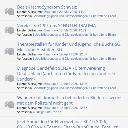
Beals-Hecht-Syndrom Schweiz
Letzter Beitrag von
Beatrice
«
20. Mai 2026, 14:20
Verfasst in
Selbsthilfegruppen und Dienstleistungen für betroffene Eltern
Verein - STOPPT das SCHÜTTELTRAUMA
Letzter Beitrag von
Beatrice
«
17. Mai 2026, 12:21
Verfasst in
Selbsthilfegruppen und Dienstleistungen für betroffene Eltern
Therapiestellen für Kinder und Jugendliche Buchs SG,
Mels und Altstätten SG
Letzter Beitrag von
Beatrice
«
19. April 2026, 22:37
Verfasst in
Selbsthilfegruppen und Dienstleistungen für betroffene Eltern
Diagnose Gendefekt SCN2A - Elternvereining
Deutschland (auch offen für Familien aus anderen
Ländern)
Letzter Beitrag von
Beatrice
«
12. April 2026, 13:26
Verfasst in
Selbsthilfegruppen und Dienstleistungen für betroffene Eltern
Wandern mit körperlich behinderten Kindern - wenns
mit dem Rollstuhl nicht geht
Letzter Beitrag von
Beatrice
«
10. April 2026, 22:53
Verfasst in
Ausflüge und Reisen
Jetzt Anmelden für Elternwebinar 30.10.2026,
09.-10.00h via Teams - Eltern-BurnOut bei Familien