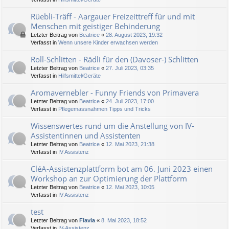
Rüebli-Träff - Aargauer Freizeittreff für und mit
Menschen mit geistiger Behinderung
Letzter Beitrag von
Beatrice
«
28. August 2023, 19:32
Verfasst in
Wenn unsere Kinder erwachsen werden
Roll-Schlitten - Rädli für den (Davoser-) Schlitten
Letzter Beitrag von
Beatrice
«
27. Juli 2023, 03:35
Verfasst in
Hilfsmittel/Geräte
Aromavernebler - Funny Friends von Primavera
Letzter Beitrag von
Beatrice
«
24. Juli 2023, 17:00
Verfasst in
Pflegemassnahmen Tipps und Tricks
Wissenswertes rund um die Anstellung von IV-
Assistentinnen und Assistenten
Letzter Beitrag von
Beatrice
«
12. Mai 2023, 21:38
Verfasst in
IV Assistenz
CléA-Assistenzplattform bot am 06. Juni 2023 einen
Workshop an zur Optimierung der Plattform
Letzter Beitrag von
Beatrice
«
12. Mai 2023, 10:05
Verfasst in
IV Assistenz
test
Letzter Beitrag von
Flavia
«
8. Mai 2023, 18:52
Verfasst in
IV-Assistenz