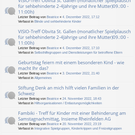
VISIO-Treff Obvita St. Gallen (monatlicher Spielplausch
für sehbehinderte 2-4Jährige und ihre Mütter)09.:00 -
11:00h)
Letzter Beitrag von
Beatrice
«
4. Dezember 2022, 17:12
Verfasst in
Blinde und sehbehinderte Kinder
VISIO-Treff Obvita St. Gallen (monatlicher Spielplausch
für sehbehinderte 2-4Jährige und ihre Mütter)09.:00 -
11:00h)
Letzter Beitrag von
Beatrice
«
4. Dezember 2022, 17:10
Verfasst in
Selbsthilfegruppen und Dienstleistungen für betroffene Eltern
Geburtstag feiern mit einem besonderen Kind - wie
macht Ihr das?
Letzter Beitrag von
Beatrice
«
3. Dezember 2022, 21:40
Verfasst in
Allgemeines
Stiftung Denk an mich hilft vielen Familien in der
Schweiz
Letzter Beitrag von
Beatrice
«
24. November 2022, 18:43
Verfasst in
Hilfsorganisationen / Entlastungsmöglichkeiten
Fambiki - Treff für Kinder mit einer Behinderung am
Samstagnachmittag, Insieme Rheinfelden AG
Letzter Beitrag von
Beatrice
«
20. November 2022, 23:19
Verfasst in
Integrative Spielgruppen, Kinderkrippen und Freizeitgruppen