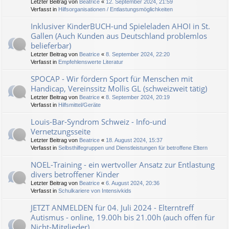
Letzter Beitrag von
Beatrice
«
12. September 2024, 21:59
Verfasst in
Hilfsorganisationen / Entlastungsmöglichkeiten
Inklusiver KinderBUCH-und Spieleladen AHOI in St.
Gallen (Auch Kunden aus Deutschland problemlos
belieferbar)
Letzter Beitrag von
Beatrice
«
8. September 2024, 22:20
Verfasst in
Empfehlenswerte Literatur
SPOCAP - Wir fördern Sport für Menschen mit
Handicap, Vereinssitz Mollis GL (schweizweit tätig)
Letzter Beitrag von
Beatrice
«
8. September 2024, 20:19
Verfasst in
Hilfsmittel/Geräte
Louis-Bar-Syndrom Schweiz - Info-und
Vernetzungsseite
Letzter Beitrag von
Beatrice
«
18. August 2024, 15:37
Verfasst in
Selbsthilfegruppen und Dienstleistungen für betroffene Eltern
NOEL-Training - ein wertvoller Ansatz zur Entlastung
divers betroffener Kinder
Letzter Beitrag von
Beatrice
«
6. August 2024, 20:36
Verfasst in
Schulkariere von Intensivkids
JETZT ANMELDEN für 04. Juli 2024 - Elterntreff
Autismus - online, 19.00h bis 21.00h (auch offen für
Nicht-Mitglieder)