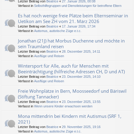
Letzter Beitrag von
Beatrice
«
27. Januar 2026, 00:08
Verfasst in
Selbsthilfegruppen und Dienstleistungen für betroffene Eltern
Es hat noch wenige freie Plätze beim Elternseminar in
Uetikon am See ZH vom 21. März 2026
Letzter Beitrag von
Beatrice
«
17. Januar 2026, 17:34
Verfasst in
Autismus, autistische Züge e.t.c.
Jonathan (21J) hat Morbus Duchenne und möchte in
sein Traumland reisen
Letzter Beitrag von
Beatrice
«
28. Dezember 2025, 14:11
Verfasst in
Ausflüge und Reisen
Wintersport für Alle, auch für Menschen mit
Beeinträchtigung (hilfreiche Adressen CH, D und AT)
Letzter Beitrag von
Beatrice
«
23. Dezember 2025, 14:10
Verfasst in
Ausflüge und Reisen
Freie Wohnplätze in Bern, Moosseedorf und Bäriswil
(Stiftung Tannacker)
Letzter Beitrag von
Beatrice
«
23. Dezember 2025, 13:55
Verfasst in
Wenn unsere Kinder erwachsen werden
Mona mittendrin bei Kindern mit Autismus (SRF 1,
2021)
Letzter Beitrag von
Beatrice
«
29. November 2025, 19:16
Verfasst in
Autismus, autistische Züge e.t.c.