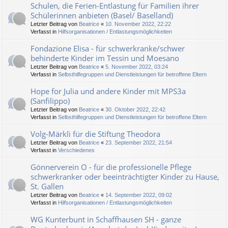
Schulen, die Ferien-Entlastung für Familien ihrer
Schülerinnen anbieten (Basel/ Baselland)
Letzter Beitrag von
Beatrice
«
10. November 2022, 22:22
Verfasst in
Hilfsorganisationen / Entlastungsmöglichkeiten
Fondazione Elisa - für schwerkranke/schwer
behinderte Kinder im Tessin und Moesano
Letzter Beitrag von
Beatrice
«
5. November 2022, 03:24
Verfasst in
Selbsthilfegruppen und Dienstleistungen für betroffene Eltern
Hope for Julia und andere Kinder mit MPS3a
(Sanfilippo)
Letzter Beitrag von
Beatrice
«
30. Oktober 2022, 22:42
Verfasst in
Selbsthilfegruppen und Dienstleistungen für betroffene Eltern
Volg-Märkli für die Stiftung Theodora
Letzter Beitrag von
Beatrice
«
23. September 2022, 21:54
Verfasst in
Verschiedenes
Gönnerverein O - für die professionelle Pflege
schwerkranker oder beeinträchtigter Kinder zu Hause,
St. Gallen
Letzter Beitrag von
Beatrice
«
14. September 2022, 09:02
Verfasst in
Hilfsorganisationen / Entlastungsmöglichkeiten
WG Kunterbunt in Schaffhausen SH - ganze