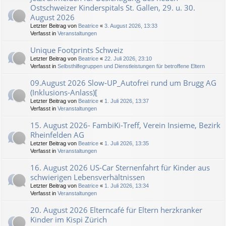
Ostschweizer Kinderspitals St. Gallen, 29. u. 30.
August 2026
Letzter Beitrag von
Beatrice
«
3. August 2026, 13:33
Verfasst in
Veranstaltungen
Unique Footprints Schweiz
Letzter Beitrag von
Beatrice
«
22. Juli 2026, 23:10
Verfasst in
Selbsthilfegruppen und Dienstleistungen für betroffene Eltern
09.August 2026 Slow-UP_Autofrei rund um Brugg AG
(Inklusions-Anlass)[
Letzter Beitrag von
Beatrice
«
1. Juli 2026, 13:37
Verfasst in
Veranstaltungen
15. August 2026- FambiKi-Treff, Verein Insieme, Bezirk
Rheinfelden AG
Letzter Beitrag von
Beatrice
«
1. Juli 2026, 13:35
Verfasst in
Veranstaltungen
16. August 2026 US-Car Sternenfahrt für Kinder aus
schwierigen Lebensverhältnissen
Letzter Beitrag von
Beatrice
«
1. Juli 2026, 13:34
Verfasst in
Veranstaltungen
20. August 2026 Elterncafé für Eltern herzkranker
Kinder im Kispi Zürich