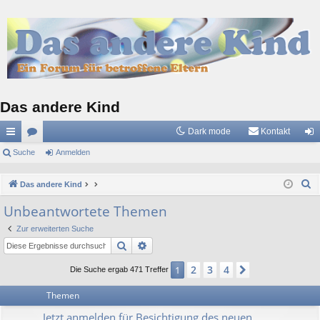
Das andere Kind
Dark mode
Kontakt
ch
Suche
or
Anmelden
n
ne
en
m
S
Das andere Kind
llz
el
u
Unbeantwortete Themen
c
ug
de
Zur erweiterten Suche
h
riff
n
Suche
Erweiterte Suche
e
2
3
4
1
Nächste
Die Suche ergab 471 Treffer
Themen
Jetzt anmelden für Besichtigung des neuen