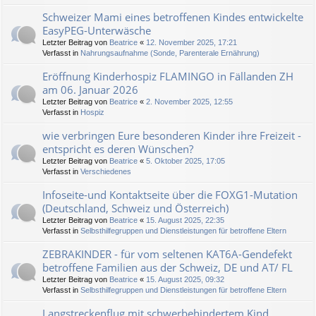
Schweizer Mami eines betroffenen Kindes entwickelte
EasyPEG-Unterwäsche
Letzter Beitrag von
Beatrice
«
12. November 2025, 17:21
Verfasst in
Nahrungsaufnahme (Sonde, Parenterale Ernährung)
Eröffnung Kinderhospiz FLAMINGO in Fällanden ZH
am 06. Januar 2026
Letzter Beitrag von
Beatrice
«
2. November 2025, 12:55
Verfasst in
Hospiz
wie verbringen Eure besonderen Kinder ihre Freizeit -
entspricht es deren Wünschen?
Letzter Beitrag von
Beatrice
«
5. Oktober 2025, 17:05
Verfasst in
Verschiedenes
Infoseite-und Kontaktseite über die FOXG1-Mutation
(Deutschland, Schweiz und Österreich)
Letzter Beitrag von
Beatrice
«
15. August 2025, 22:35
Verfasst in
Selbsthilfegruppen und Dienstleistungen für betroffene Eltern
ZEBRAKINDER - für vom seltenen KAT6A-Gendefekt
betroffene Familien aus der Schweiz, DE und AT/ FL
Letzter Beitrag von
Beatrice
«
15. August 2025, 09:32
Verfasst in
Selbsthilfegruppen und Dienstleistungen für betroffene Eltern
Langstreckenflug mit schwerbehindertem Kind