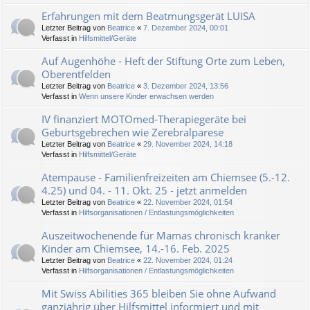
Erfahrungen mit dem Beatmungsgerät LUISA
Letzter Beitrag von
Beatrice
«
7. Dezember 2024, 00:01
Verfasst in
Hilfsmittel/Geräte
Auf Augenhöhe - Heft der Stiftung Orte zum Leben,
Oberentfelden
Letzter Beitrag von
Beatrice
«
3. Dezember 2024, 13:56
Verfasst in
Wenn unsere Kinder erwachsen werden
IV finanziert MOTOmed-Therapiegeräte bei
Geburtsgebrechen wie Zerebralparese
Letzter Beitrag von
Beatrice
«
29. November 2024, 14:18
Verfasst in
Hilfsmittel/Geräte
Atempause - Familienfreizeiten am Chiemsee (5.-12.
4.25) und 04. - 11. Okt. 25 - jetzt anmelden
Letzter Beitrag von
Beatrice
«
22. November 2024, 01:54
Verfasst in
Hilfsorganisationen / Entlastungsmöglichkeiten
Auszeitwochenende für Mamas chronisch kranker
Kinder am Chiemsee, 14.-16. Feb. 2025
Letzter Beitrag von
Beatrice
«
22. November 2024, 01:24
Verfasst in
Hilfsorganisationen / Entlastungsmöglichkeiten
Mit Swiss Abilities 365 bleiben Sie ohne Aufwand
ganzjährig über Hilfsmittel informiert und mit