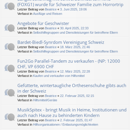
(FOXG1) wurde für Schweizer Familie zum Horrortrip
Letzter Beitrag von
Beatrice
«
3. Juni 2025, 19:06
Verfasst in
Ausflüge und Reisen
Angebote für Geschwister
Letzter Beitrag von
Beatrice
«
30. April 2025, 22:33
Verfasst in
Selbsthilfegruppen und Dienstleistungen für betroffene Eltern
Bardet-Biedl-Synrdom Vereinigung Schweiz
Letzter Beitrag von
Beatrice
«
18. März 2025, 21:46
Verfasst in
Selbsthilfegruppen und Dienstleistungen für betroffene Eltern
Fun2Go Parallel-Tandem zu verkaufen - (NP: 12000
CHF, VP 6900 CHF
Letzter Beitrag von
Beatrice
«
12. März 2025, 22:28
Verfasst in
Kaufen und verkaufen von Hilfsmittel
Gefütterte, wintertaugliche Orthesenschuhe gibts auch
in der Schweiz
Letzter Beitrag von
Beatrice
«
22. Februar 2025, 02:15
Verfasst in
Hilfsmittel/Geräte
MusikSpitex - bringt Musik in Heime, Institutionen und
auch nach Hause zu behinderten Kindern
Letzter Beitrag von
Beatrice
«
2. Februar 2025, 01:47
Verfasst in
Hilfsorganisationen / Entlastungsmöglichkeiten