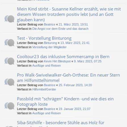
Mein Kind stirbt - Susanne Kellner erzählt, wie sie mit
diesem Wissen trotzdem positiv lebt (und an Gott
glauben kann)
Letzter Beitrag von
Beatrice
«
21. März 2023, 19:51
Verfasst in
Die Angst vor dem Ende und das danach
Test - Vorstellung Binturong
Letzter Beitrag von
Binturong
«
13. März 2023, 21:41
Verfasst in
Vorstellung der Mitglieder
Cooltour23 das inklusive Sommercamp in Bern
Letzter Beitrag von
Kevin Hirt Blindspot
«
9. März 2023, 07:25
Verfasst in
Ausflüge und Reisen
Pro Walk-Swivelwalker-Geh-Orthese: Ein neuer Stern
am Hilfsmittelhimmel
Letzter Beitrag von
Beatrice
«
25. Februar 2023, 14:20
Verfasst in
Hilfsmittel/Geräte
Passbild mit "schrägen" Kindern -und wie dies ein
Fotograph löste
Letzter Beitrag von
Beatrice
«
19. Januar 2023, 21:07
Verfasst in
Ausflüge und Reisen
Siba-Sitzhilfe - besondere Stühle aus Holz für