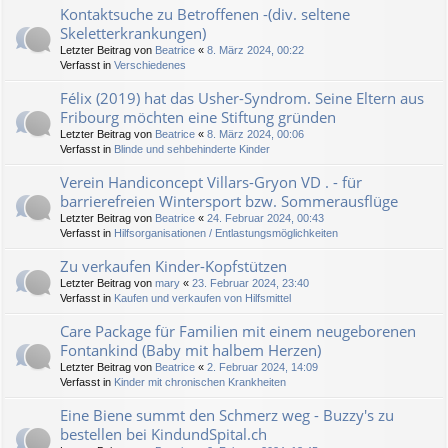
Kontaktsuche zu Betroffenen -(div. seltene
Skeletterkrankungen)
Letzter Beitrag von
Beatrice
«
8. März 2024, 00:22
Verfasst in
Verschiedenes
Félix (2019) hat das Usher-Syndrom. Seine Eltern aus
Fribourg möchten eine Stiftung gründen
Letzter Beitrag von
Beatrice
«
8. März 2024, 00:06
Verfasst in
Blinde und sehbehinderte Kinder
Verein Handiconcept Villars-Gryon VD . - für
barrierefreien Wintersport bzw. Sommerausflüge
Letzter Beitrag von
Beatrice
«
24. Februar 2024, 00:43
Verfasst in
Hilfsorganisationen / Entlastungsmöglichkeiten
Zu verkaufen Kinder-Kopfstützen
Letzter Beitrag von
mary
«
23. Februar 2024, 23:40
Verfasst in
Kaufen und verkaufen von Hilfsmittel
Care Package für Familien mit einem neugeborenen
Fontankind (Baby mit halbem Herzen)
Letzter Beitrag von
Beatrice
«
2. Februar 2024, 14:09
Verfasst in
Kinder mit chronischen Krankheiten
Eine Biene summt den Schmerz weg - Buzzy's zu
bestellen bei KindundSpital.ch