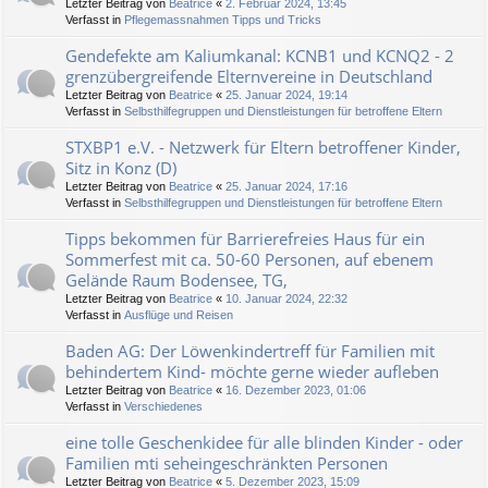
Letzter Beitrag von
Beatrice
«
2. Februar 2024, 13:45
Verfasst in
Pflegemassnahmen Tipps und Tricks
Gendefekte am Kaliumkanal: KCNB1 und KCNQ2 - 2
grenzübergreifende Elternvereine in Deutschland
Letzter Beitrag von
Beatrice
«
25. Januar 2024, 19:14
Verfasst in
Selbsthilfegruppen und Dienstleistungen für betroffene Eltern
STXBP1 e.V. - Netzwerk für Eltern betroffener Kinder,
Sitz in Konz (D)
Letzter Beitrag von
Beatrice
«
25. Januar 2024, 17:16
Verfasst in
Selbsthilfegruppen und Dienstleistungen für betroffene Eltern
Tipps bekommen für Barrierefreies Haus für ein
Sommerfest mit ca. 50-60 Personen, auf ebenem
Gelände Raum Bodensee, TG,
Letzter Beitrag von
Beatrice
«
10. Januar 2024, 22:32
Verfasst in
Ausflüge und Reisen
Baden AG: Der Löwenkindertreff für Familien mit
behindertem Kind- möchte gerne wieder aufleben
Letzter Beitrag von
Beatrice
«
16. Dezember 2023, 01:06
Verfasst in
Verschiedenes
eine tolle Geschenkidee für alle blinden Kinder - oder
Familien mti seheingeschränkten Personen
Letzter Beitrag von
Beatrice
«
5. Dezember 2023, 15:09