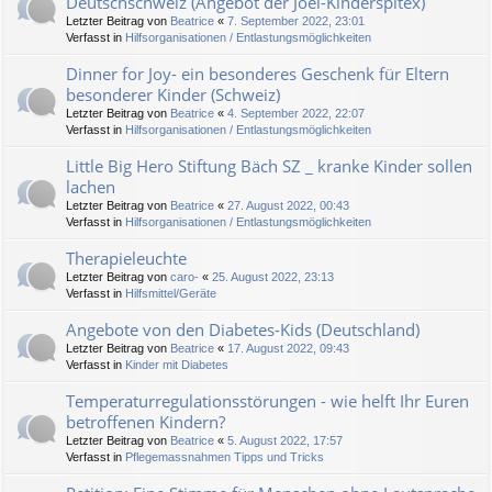
Deutschschweiz (Angebot der Joel-Kinderspitex)
Letzter Beitrag von
Beatrice
«
7. September 2022, 23:01
Verfasst in
Hilfsorganisationen / Entlastungsmöglichkeiten
Dinner for Joy- ein besonderes Geschenk für Eltern
besonderer Kinder (Schweiz)
Letzter Beitrag von
Beatrice
«
4. September 2022, 22:07
Verfasst in
Hilfsorganisationen / Entlastungsmöglichkeiten
Little Big Hero Stiftung Bäch SZ _ kranke Kinder sollen
lachen
Letzter Beitrag von
Beatrice
«
27. August 2022, 00:43
Verfasst in
Hilfsorganisationen / Entlastungsmöglichkeiten
Therapieleuchte
Letzter Beitrag von
caro-
«
25. August 2022, 23:13
Verfasst in
Hilfsmittel/Geräte
Angebote von den Diabetes-Kids (Deutschland)
Letzter Beitrag von
Beatrice
«
17. August 2022, 09:43
Verfasst in
Kinder mit Diabetes
Temperaturregulationsstörungen - wie helft Ihr Euren
betroffenen Kindern?
Letzter Beitrag von
Beatrice
«
5. August 2022, 17:57
Verfasst in
Pflegemassnahmen Tipps und Tricks