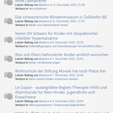
ohne Lautsprache
Letzter Beitrag von
Beatrice
«
13. Dezember 2022, 21:00
Verfasst in
Verschiedenes
Das schweizerische Blindenmuseum in Zollikofen BE
Letzter Beitrag von
Beatrice
«
11. Dezember 2022, 17:15
Verfasst in
Blinde und sehbehinderte Kinder
Verein IIH Schweiz für Kinder mit idiopathischer
infantiler Hyperkalzämie
Letzter Beitrag von
Beatrice
«
8. Dezember 2022, 23:35
Verfasst in
Selbsthilfegruppen und Dienstleistungen für betroffene Eltern
Was sich Eltern behinderter Kinder wirklich wünschen
Letzter Beitrag von
Beatrice
«
7. Dezember 2022, 20:52
Verfasst in
Kinder mit Behinderungen
Wohnschule der Stiftung Mosaik hat noch Plätze frei
Letzter Beitrag von
Beatrice
«
7. Dezember 2022, 16:08
Verfasst in
Wenn unsere Kinder erwachsen werden
Le Copain - ausbegildete Begleit-/Therapie-/Hilfs-und
Alarmhunde für Klein-Kinder, Jugendliche und
Erwachsene
Letzter Beitrag von
Beatrice
«
4. Dezember 2022, 20:54
Verfasst in
Hilfsorganisationen / Entlastungsmöglichkeiten