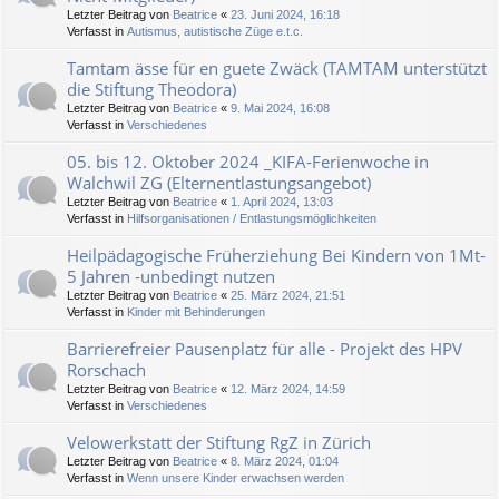
Letzter Beitrag von
Beatrice
«
23. Juni 2024, 16:18
Verfasst in
Autismus, autistische Züge e.t.c.
Tamtam ässe für en guete Zwäck (TAMTAM unterstützt
die Stiftung Theodora)
Letzter Beitrag von
Beatrice
«
9. Mai 2024, 16:08
Verfasst in
Verschiedenes
05. bis 12. Oktober 2024 _KIFA-Ferienwoche in
Walchwil ZG (Elternentlastungsangebot)
Letzter Beitrag von
Beatrice
«
1. April 2024, 13:03
Verfasst in
Hilfsorganisationen / Entlastungsmöglichkeiten
Heilpädagogische Früherziehung Bei Kindern von 1Mt-
5 Jahren -unbedingt nutzen
Letzter Beitrag von
Beatrice
«
25. März 2024, 21:51
Verfasst in
Kinder mit Behinderungen
Barrierefreier Pausenplatz für alle - Projekt des HPV
Rorschach
Letzter Beitrag von
Beatrice
«
12. März 2024, 14:59
Verfasst in
Verschiedenes
Velowerkstatt der Stiftung RgZ in Zürich
Letzter Beitrag von
Beatrice
«
8. März 2024, 01:04
Verfasst in
Wenn unsere Kinder erwachsen werden