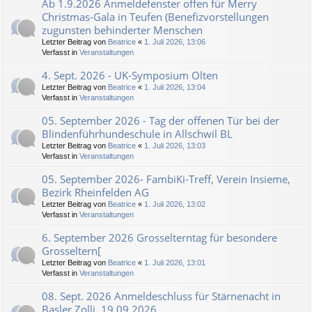
Ab 1.9.2026 Anmeldefenster offen für Merry
Christmas-Gala in Teufen (Benefizvorstellungen
zugunsten behinderter Menschen
Letzter Beitrag von
Beatrice
«
1. Juli 2026, 13:06
Verfasst in
Veranstaltungen
4. Sept. 2026 - UK-Symposium Olten
Letzter Beitrag von
Beatrice
«
1. Juli 2026, 13:04
Verfasst in
Veranstaltungen
05. September 2026 - Tag der offenen Tür bei der
Blindenführhundeschule in Allschwil BL
Letzter Beitrag von
Beatrice
«
1. Juli 2026, 13:03
Verfasst in
Veranstaltungen
05. September 2026- FambiKi-Treff, Verein Insieme,
Bezirk Rheinfelden AG
Letzter Beitrag von
Beatrice
«
1. Juli 2026, 13:02
Verfasst in
Veranstaltungen
6. September 2026 Grosselterntag für besondere
Grosseltern[
Letzter Beitrag von
Beatrice
«
1. Juli 2026, 13:01
Verfasst in
Veranstaltungen
08. Sept. 2026 Anmeldeschluss für Stärnenacht in
Basler Zolli, 19.09.2026