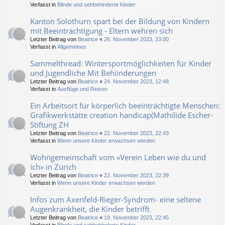
Verfasst in
Blinde und sehbehinderte Kinder
Kanton Solothurn spart bei der Bildung von Kindern
mit Beeinträchtigung - Eltern wehren sich
Letzter Beitrag von
Beatrice
«
26. November 2023, 23:00
Verfasst in
Allgemeines
Sammelthread: Wintersportmöglichkeiten für Kinder
und Jugendliche Mit Behiinderungen
Letzter Beitrag von
Beatrice
«
24. November 2023, 12:48
Verfasst in
Ausflüge und Reisen
Ein Arbeitsort für körperlich beeinträchtigte Menschen:
Grafikwerkstätte creation handicap(Mathilide Escher-
Stiftung ZH
Letzter Beitrag von
Beatrice
«
22. November 2023, 22:43
Verfasst in
Wenn unsere Kinder erwachsen werden
Wohngemeinschaft vom «Verein Leben wie du und
ich» in Zürich
Letzter Beitrag von
Beatrice
«
22. November 2023, 22:39
Verfasst in
Wenn unsere Kinder erwachsen werden
Infos zum Axenfeld-Rieger-Syndrom- eine seltene
Augenkrankheit, die Kinder betrifft
Letzter Beitrag von
Beatrice
«
19. November 2023, 22:45