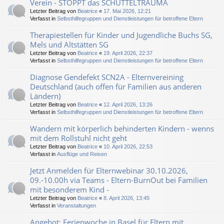
Verein - STOPPT das SCHÜTTELTRAUMA
Letzter Beitrag von
Beatrice
«
17. Mai 2026, 12:21
Verfasst in
Selbsthilfegruppen und Dienstleistungen für betroffene Eltern
Therapiestellen für Kinder und Jugendliche Buchs SG,
Mels und Altstätten SG
Letzter Beitrag von
Beatrice
«
19. April 2026, 22:37
Verfasst in
Selbsthilfegruppen und Dienstleistungen für betroffene Eltern
Diagnose Gendefekt SCN2A - Elternvereining
Deutschland (auch offen für Familien aus anderen
Ländern)
Letzter Beitrag von
Beatrice
«
12. April 2026, 13:26
Verfasst in
Selbsthilfegruppen und Dienstleistungen für betroffene Eltern
Wandern mit körperlich behinderten Kindern - wenns
mit dem Rollstuhl nicht geht
Letzter Beitrag von
Beatrice
«
10. April 2026, 22:53
Verfasst in
Ausflüge und Reisen
Jetzt Anmelden für Elternwebinar 30.10.2026,
09.-10.00h via Teams - Eltern-BurnOut bei Familien
mit besonderem Kind -
Letzter Beitrag von
Beatrice
«
8. April 2026, 13:45
Verfasst in
Veranstaltungen
Angebot: Ferienwoche in Basel für Eltern mit