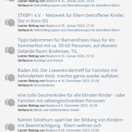
Letzter Beitrag von
Beatrice
«
25. Januar 2024, 19:14
Verfasst in
Selbsthilfegruppen und Dienstleistungen für betroffene Eltern
STXBP1 e.V. - Netzwerk für Eltern betroffener Kinder,
Sitz in Konz (D)
Letzter Beitrag von
Beatrice
«
25. Januar 2024, 17:16
Verfasst in
Selbsthilfegruppen und Dienstleistungen für betroffene Eltern
Tipps bekommen für Barrierefreies Haus für ein
Sommerfest mit ca. 50-60 Personen, auf ebenem
Gelände Raum Bodensee, TG,
Letzter Beitrag von
Beatrice
«
10. Januar 2024, 22:32
Verfasst in
Ausflüge und Reisen
Baden AG: Der Löwenkindertreff für Familien mit
behindertem Kind- möchte gerne wieder aufleben
Letzter Beitrag von
Beatrice
«
16. Dezember 2023, 01:06
Verfasst in
Verschiedenes
eine tolle Geschenkidee für alle blinden Kinder - oder
Familien mti seheingeschränkten Personen
Letzter Beitrag von
Beatrice
«
5. Dezember 2023, 15:09
Verfasst in
Blinde und sehbehinderte Kinder
Kanton Solothurn spart bei der Bildung von Kindern
mit Beeinträchtigung - Eltern wehren sich
Letzter Beitrag von
Beatrice
«
26. November 2023, 23:00