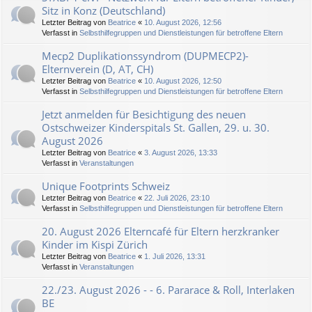
Sitz in Konz (Deutschland)
Letzter Beitrag von
Beatrice
«
10. August 2026, 12:56
Verfasst in
Selbsthilfegruppen und Dienstleistungen für betroffene Eltern
Mecp2 Duplikationssyndrom (DUPMECP2)-
Elternverein (D, AT, CH)
Letzter Beitrag von
Beatrice
«
10. August 2026, 12:50
Verfasst in
Selbsthilfegruppen und Dienstleistungen für betroffene Eltern
Jetzt anmelden für Besichtigung des neuen
Ostschweizer Kinderspitals St. Gallen, 29. u. 30.
August 2026
Letzter Beitrag von
Beatrice
«
3. August 2026, 13:33
Verfasst in
Veranstaltungen
Unique Footprints Schweiz
Letzter Beitrag von
Beatrice
«
22. Juli 2026, 23:10
Verfasst in
Selbsthilfegruppen und Dienstleistungen für betroffene Eltern
20. August 2026 Elterncafé für Eltern herzkranker
Kinder im Kispi Zürich
Letzter Beitrag von
Beatrice
«
1. Juli 2026, 13:31
Verfasst in
Veranstaltungen
22./23. August 2026 - - 6. Pararace & Roll, Interlaken
BE