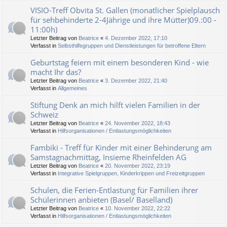
VISIO-Treff Obvita St. Gallen (monatlicher Spielplausch
für sehbehinderte 2-4Jährige und ihre Mütter)09.:00 -
11:00h)
Letzter Beitrag von
Beatrice
«
4. Dezember 2022, 17:10
Verfasst in
Selbsthilfegruppen und Dienstleistungen für betroffene Eltern
Geburtstag feiern mit einem besonderen Kind - wie
macht Ihr das?
Letzter Beitrag von
Beatrice
«
3. Dezember 2022, 21:40
Verfasst in
Allgemeines
Stiftung Denk an mich hilft vielen Familien in der
Schweiz
Letzter Beitrag von
Beatrice
«
24. November 2022, 18:43
Verfasst in
Hilfsorganisationen / Entlastungsmöglichkeiten
Fambiki - Treff für Kinder mit einer Behinderung am
Samstagnachmittag, Insieme Rheinfelden AG
Letzter Beitrag von
Beatrice
«
20. November 2022, 23:19
Verfasst in
Integrative Spielgruppen, Kinderkrippen und Freizeitgruppen
Schulen, die Ferien-Entlastung für Familien ihrer
Schülerinnen anbieten (Basel/ Baselland)
Letzter Beitrag von
Beatrice
«
10. November 2022, 22:22
Verfasst in
Hilfsorganisationen / Entlastungsmöglichkeiten