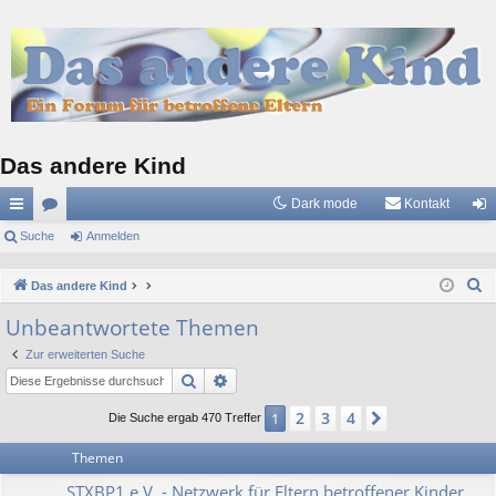
Das andere Kind
Dark mode
Kontakt
ch
Suche
or
Anmelden
n
ne
en
m
S
Das andere Kind
llz
el
u
Unbeantwortete Themen
c
ug
de
Zur erweiterten Suche
h
riff
n
Suche
Erweiterte Suche
e
2
3
4
1
Nächste
Die Suche ergab 470 Treffer
Themen
STXBP1 e.V. - Netzwerk für Eltern betroffener Kinder,