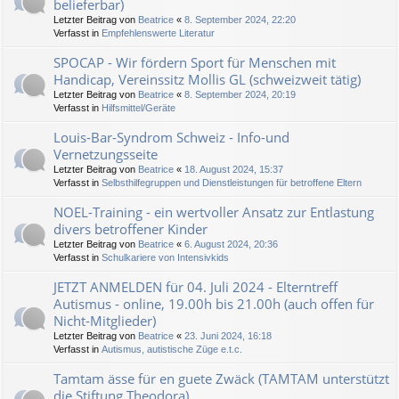
belieferbar)
Letzter Beitrag von
Beatrice
«
8. September 2024, 22:20
Verfasst in
Empfehlenswerte Literatur
SPOCAP - Wir fördern Sport für Menschen mit
Handicap, Vereinssitz Mollis GL (schweizweit tätig)
Letzter Beitrag von
Beatrice
«
8. September 2024, 20:19
Verfasst in
Hilfsmittel/Geräte
Louis-Bar-Syndrom Schweiz - Info-und
Vernetzungsseite
Letzter Beitrag von
Beatrice
«
18. August 2024, 15:37
Verfasst in
Selbsthilfegruppen und Dienstleistungen für betroffene Eltern
NOEL-Training - ein wertvoller Ansatz zur Entlastung
divers betroffener Kinder
Letzter Beitrag von
Beatrice
«
6. August 2024, 20:36
Verfasst in
Schulkariere von Intensivkids
JETZT ANMELDEN für 04. Juli 2024 - Elterntreff
Autismus - online, 19.00h bis 21.00h (auch offen für
Nicht-Mitglieder)
Letzter Beitrag von
Beatrice
«
23. Juni 2024, 16:18
Verfasst in
Autismus, autistische Züge e.t.c.
Tamtam ässe für en guete Zwäck (TAMTAM unterstützt
die Stiftung Theodora)