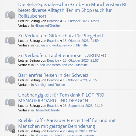
Die Reha-Spezialgeschirr-GmbH in Münchenstein BL
bietet diverse Alltagshilfen im Shop (auch für
Rollizubehör)
Letzter Beitrag von
Beatrice
«
17. Oktober 2023, 13:20
Verfasst in
Hilfsmittel/Geräte
Zu Verkaufen: Gitterschutz für Pflegebett
Letzter Beitrag von
Beatrice
«
15. Oktober 2023, 21:59
Verfasst in
Kaufen und verkaufen von Hilfsmittel
Zu Verkaufen: Tablettenmörser CARUMED
Letzter Beitrag von
Beatrice
«
15. Oktober 2023, 21:57
Verfasst in
Kaufen und verkaufen von Hilfsmittel
Barrierefrei Reisen in der Schweiz
Letzter Beitrag von
Beatrice
«
1. Oktober 2023, 20:15
Verfasst in
Ausflüge und Reisen
Unabhängigkeit für Tom dank PILOT PRO,
MANAGERBOARD UND DRAGON
Letzter Beitrag von
Beatrice
«
28. September 2023, 21:19
Verfasst in
Hilfsmittel/Geräte
Rüebli-Träff - Aargauer Freizeittreff für und mit
Menschen mit geistiger Behinderung
Letzter Beitrag von
Beatrice
«
28. August 2023, 19:32
Verfasst in
Wenn unsere Kinder erwachsen werden