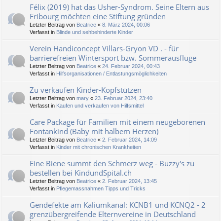
Félix (2019) hat das Usher-Syndrom. Seine Eltern aus
Fribourg möchten eine Stiftung gründen
Letzter Beitrag von
Beatrice
«
8. März 2024, 00:06
Verfasst in
Blinde und sehbehinderte Kinder
Verein Handiconcept Villars-Gryon VD . - für
barrierefreien Wintersport bzw. Sommerausflüge
Letzter Beitrag von
Beatrice
«
24. Februar 2024, 00:43
Verfasst in
Hilfsorganisationen / Entlastungsmöglichkeiten
Zu verkaufen Kinder-Kopfstützen
Letzter Beitrag von
mary
«
23. Februar 2024, 23:40
Verfasst in
Kaufen und verkaufen von Hilfsmittel
Care Package für Familien mit einem neugeborenen
Fontankind (Baby mit halbem Herzen)
Letzter Beitrag von
Beatrice
«
2. Februar 2024, 14:09
Verfasst in
Kinder mit chronischen Krankheiten
Eine Biene summt den Schmerz weg - Buzzy's zu
bestellen bei KindundSpital.ch
Letzter Beitrag von
Beatrice
«
2. Februar 2024, 13:45
Verfasst in
Pflegemassnahmen Tipps und Tricks
Gendefekte am Kaliumkanal: KCNB1 und KCNQ2 - 2
grenzübergreifende Elternvereine in Deutschland