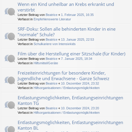
Wenn ein Kind unheilbar an Krebs erkrankt und
verstirbt
Letzter Beitrag von
Beatrice
«
1. Februar 2025, 16:35
Verfasst in
Empfehlenswerte Literatur
SRF-Doku: Sollen alle behinderten Kinder in eine
"normale" Schule?
Letzter Beitrag von
Beatrice
«
13. Januar 2025, 22:53
Verfasst in
Schulkariere von Intensivkids
Film über die Herstellung einer Sitzschale (für Kinder)
Letzter Beitrag von
Beatrice
«
7. Januar 2025, 18:34
Verfasst in
Hilfsmittel/Geräte
Freizeiteinrichtungen für besondere Kinder,
Jugendliche und Erwachsene - Ganze Schweiz
Letzter Beitrag von
Beatrice
«
10. Dezember 2024, 23:32
Verfasst in
Hilfsorganisationen / Entlastungsmöglichkeiten
Entlastungsmöglichkeiten, Entlastungseinrichtungen
Kanton TG
Letzter Beitrag von
Beatrice
«
10. Dezember 2024, 23:20
Verfasst in
Hilfsorganisationen / Entlastungsmöglichkeiten
Entlastungsmöglichkeiten, Entlastungseinrichtungen
Kanton BL