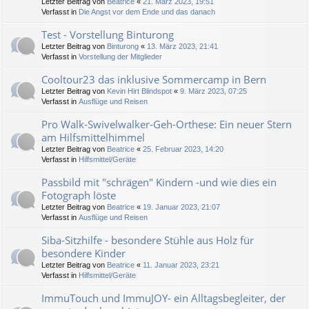
Letzter Beitrag von
Beatrice
«
21. März 2023, 19:51
Verfasst in
Die Angst vor dem Ende und das danach
Test - Vorstellung Binturong
Letzter Beitrag von
Binturong
«
13. März 2023, 21:41
Verfasst in
Vorstellung der Mitglieder
Cooltour23 das inklusive Sommercamp in Bern
Letzter Beitrag von
Kevin Hirt Blindspot
«
9. März 2023, 07:25
Verfasst in
Ausflüge und Reisen
Pro Walk-Swivelwalker-Geh-Orthese: Ein neuer Stern
am Hilfsmittelhimmel
Letzter Beitrag von
Beatrice
«
25. Februar 2023, 14:20
Verfasst in
Hilfsmittel/Geräte
Passbild mit "schrägen" Kindern -und wie dies ein
Fotograph löste
Letzter Beitrag von
Beatrice
«
19. Januar 2023, 21:07
Verfasst in
Ausflüge und Reisen
Siba-Sitzhilfe - besondere Stühle aus Holz für
besondere Kinder
Letzter Beitrag von
Beatrice
«
11. Januar 2023, 23:21
Verfasst in
Hilfsmittel/Geräte
ImmuTouch und ImmuJOY- ein Alltagsbegleiter, der