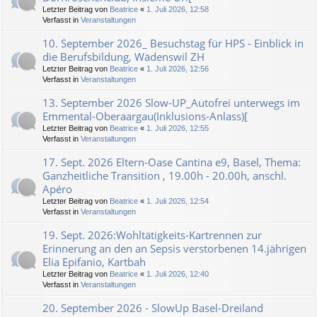
Letzter Beitrag von
Beatrice
«
1. Juli 2026, 12:58
Verfasst in
Veranstaltungen
10. September 2026_ Besuchstag für HPS - Einblick in
die Berufsbildung, Wädenswil ZH
Letzter Beitrag von
Beatrice
«
1. Juli 2026, 12:56
Verfasst in
Veranstaltungen
13. September 2026 Slow-UP_Autofrei unterwegs im
Emmental-Oberaargau(Inklusions-Anlass)[
Letzter Beitrag von
Beatrice
«
1. Juli 2026, 12:55
Verfasst in
Veranstaltungen
17. Sept. 2026 Eltern-Oase Cantina e9, Basel, Thema:
Ganzheitliche Transition , 19.00h - 20.00h, anschl.
Apéro
Letzter Beitrag von
Beatrice
«
1. Juli 2026, 12:54
Verfasst in
Veranstaltungen
19. Sept. 2026:Wohltätigkeits-Kartrennen zur
Erinnerung an den an Sepsis verstorbenen 14.jährigen
Elia Epifanio, Kartbah
Letzter Beitrag von
Beatrice
«
1. Juli 2026, 12:40
Verfasst in
Veranstaltungen
20. September 2026 - SlowUp Basel-Dreiland