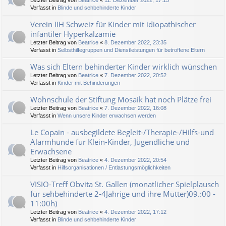
Letzter Beitrag von
Beatrice
«
11. Dezember 2022, 17:15
Verfasst in
Blinde und sehbehinderte Kinder
Verein IIH Schweiz für Kinder mit idiopathischer
infantiler Hyperkalzämie
Letzter Beitrag von
Beatrice
«
8. Dezember 2022, 23:35
Verfasst in
Selbsthilfegruppen und Dienstleistungen für betroffene Eltern
Was sich Eltern behinderter Kinder wirklich wünschen
Letzter Beitrag von
Beatrice
«
7. Dezember 2022, 20:52
Verfasst in
Kinder mit Behinderungen
Wohnschule der Stiftung Mosaik hat noch Plätze frei
Letzter Beitrag von
Beatrice
«
7. Dezember 2022, 16:08
Verfasst in
Wenn unsere Kinder erwachsen werden
Le Copain - ausbegildete Begleit-/Therapie-/Hilfs-und
Alarmhunde für Klein-Kinder, Jugendliche und
Erwachsene
Letzter Beitrag von
Beatrice
«
4. Dezember 2022, 20:54
Verfasst in
Hilfsorganisationen / Entlastungsmöglichkeiten
VISIO-Treff Obvita St. Gallen (monatlicher Spielplausch
für sehbehinderte 2-4Jährige und ihre Mütter)09.:00 -
11:00h)
Letzter Beitrag von
Beatrice
«
4. Dezember 2022, 17:12
Verfasst in
Blinde und sehbehinderte Kinder