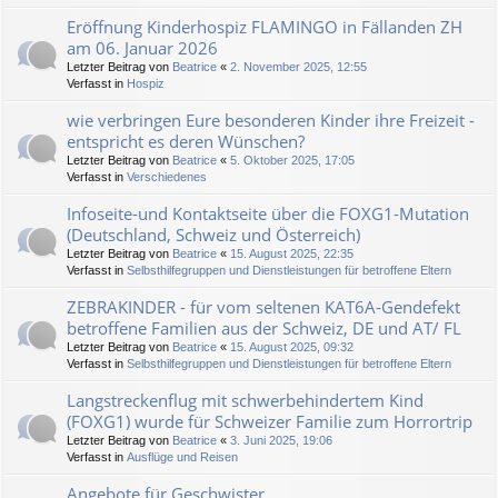
Eröffnung Kinderhospiz FLAMINGO in Fällanden ZH
am 06. Januar 2026
Letzter Beitrag von
Beatrice
«
2. November 2025, 12:55
Verfasst in
Hospiz
wie verbringen Eure besonderen Kinder ihre Freizeit -
entspricht es deren Wünschen?
Letzter Beitrag von
Beatrice
«
5. Oktober 2025, 17:05
Verfasst in
Verschiedenes
Infoseite-und Kontaktseite über die FOXG1-Mutation
(Deutschland, Schweiz und Österreich)
Letzter Beitrag von
Beatrice
«
15. August 2025, 22:35
Verfasst in
Selbsthilfegruppen und Dienstleistungen für betroffene Eltern
ZEBRAKINDER - für vom seltenen KAT6A-Gendefekt
betroffene Familien aus der Schweiz, DE und AT/ FL
Letzter Beitrag von
Beatrice
«
15. August 2025, 09:32
Verfasst in
Selbsthilfegruppen und Dienstleistungen für betroffene Eltern
Langstreckenflug mit schwerbehindertem Kind
(FOXG1) wurde für Schweizer Familie zum Horrortrip
Letzter Beitrag von
Beatrice
«
3. Juni 2025, 19:06
Verfasst in
Ausflüge und Reisen
Angebote für Geschwister