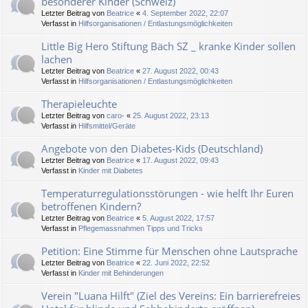
besonderer Kinder (Schweiz)
Letzter Beitrag von
Beatrice
«
4. September 2022, 22:07
Verfasst in
Hilfsorganisationen / Entlastungsmöglichkeiten
Little Big Hero Stiftung Bäch SZ _ kranke Kinder sollen
lachen
Letzter Beitrag von
Beatrice
«
27. August 2022, 00:43
Verfasst in
Hilfsorganisationen / Entlastungsmöglichkeiten
Therapieleuchte
Letzter Beitrag von
caro-
«
25. August 2022, 23:13
Verfasst in
Hilfsmittel/Geräte
Angebote von den Diabetes-Kids (Deutschland)
Letzter Beitrag von
Beatrice
«
17. August 2022, 09:43
Verfasst in
Kinder mit Diabetes
Temperaturregulationsstörungen - wie helft Ihr Euren
betroffenen Kindern?
Letzter Beitrag von
Beatrice
«
5. August 2022, 17:57
Verfasst in
Pflegemassnahmen Tipps und Tricks
Petition: Eine Stimme für Menschen ohne Lautsprache
Letzter Beitrag von
Beatrice
«
22. Juni 2022, 22:52
Verfasst in
Kinder mit Behinderungen
Verein "Luana Hilft" (Ziel des Vereins: Ein barrierefreies