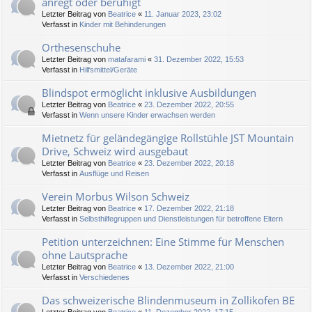
anregt oder beruhigt
Letzter Beitrag von
Beatrice
«
11. Januar 2023, 23:02
Verfasst in
Kinder mit Behinderungen
Orthesenschuhe
Letzter Beitrag von
matafarami
«
31. Dezember 2022, 15:53
Verfasst in
Hilfsmittel/Geräte
Blindspot ermöglicht inklusive Ausbildungen
Letzter Beitrag von
Beatrice
«
23. Dezember 2022, 20:55
Verfasst in
Wenn unsere Kinder erwachsen werden
Mietnetz für geländegängige Rollstühle JST Mountain
Drive, Schweiz wird ausgebaut
Letzter Beitrag von
Beatrice
«
23. Dezember 2022, 20:18
Verfasst in
Ausflüge und Reisen
Verein Morbus Wilson Schweiz
Letzter Beitrag von
Beatrice
«
17. Dezember 2022, 21:18
Verfasst in
Selbsthilfegruppen und Dienstleistungen für betroffene Eltern
Petition unterzeichnen: Eine Stimme für Menschen
ohne Lautsprache
Letzter Beitrag von
Beatrice
«
13. Dezember 2022, 21:00
Verfasst in
Verschiedenes
Das schweizerische Blindenmuseum in Zollikofen BE