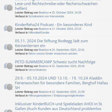
Lese-und Rechtschreibe-oder Rechenschwächen
helfen)
Letzter Beitrag von
Beatrice
«
25. Oktober 2024, 14:28
Verfasst in
Schulkariere von Intensivkids
KinderReha24 Podcast - Ein besonderes Kind
Letzter Beitrag von
Beatrice
«
17. Oktober 2024, 23:15
Verfasst in
Hilfsmittel/Geräte
05.11. 2024 Die Stiftung Rodtegg lädt zum
Kennenlernen ein
Letzter Beitrag von
Beatrice
«
24. September 2024, 22:41
Verfasst in
Wenn unsere Kinder erwachsen werden
PETÖ-SUMMERCAMP Schweiz sucht Nachfolge
Letzter Beitrag von
Beatrice
«
22. September 2024, 20:00
Verfasst in
Verschiedenes
29.9. - 05.10.2024 UND 13.10. - 19. 10.24 Aladdin
Ferienwochen für besondere Familien, Berghof Hallau
SH
Letzter Beitrag von
Beatrice
«
12. September 2024, 21:59
Verfasst in
Hilfsorganisationen / Entlastungsmöglichkeiten
Inklusiver KinderBUCH-und Spieleladen AHOI in St.
Gallen (Auch Kunden aus Deutschland problemlos