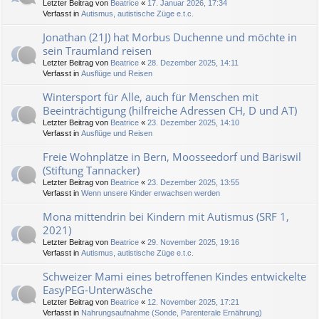
Letzter Beitrag von
Beatrice
«
17. Januar 2026, 17:34
Verfasst in
Autismus, autistische Züge e.t.c.
Jonathan (21J) hat Morbus Duchenne und möchte in
sein Traumland reisen
Letzter Beitrag von
Beatrice
«
28. Dezember 2025, 14:11
Verfasst in
Ausflüge und Reisen
Wintersport für Alle, auch für Menschen mit
Beeinträchtigung (hilfreiche Adressen CH, D und AT)
Letzter Beitrag von
Beatrice
«
23. Dezember 2025, 14:10
Verfasst in
Ausflüge und Reisen
Freie Wohnplätze in Bern, Moosseedorf und Bäriswil
(Stiftung Tannacker)
Letzter Beitrag von
Beatrice
«
23. Dezember 2025, 13:55
Verfasst in
Wenn unsere Kinder erwachsen werden
Mona mittendrin bei Kindern mit Autismus (SRF 1,
2021)
Letzter Beitrag von
Beatrice
«
29. November 2025, 19:16
Verfasst in
Autismus, autistische Züge e.t.c.
Schweizer Mami eines betroffenen Kindes entwickelte
EasyPEG-Unterwäsche
Letzter Beitrag von
Beatrice
«
12. November 2025, 17:21
Verfasst in
Nahrungsaufnahme (Sonde, Parenterale Ernährung)