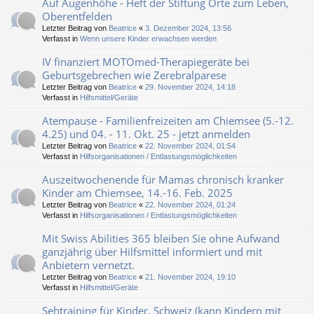
Auf Augenhöhe - Heft der Stiftung Orte zum Leben,
Oberentfelden
Letzter Beitrag von
Beatrice
«
3. Dezember 2024, 13:56
Verfasst in
Wenn unsere Kinder erwachsen werden
IV finanziert MOTOmed-Therapiegeräte bei
Geburtsgebrechen wie Zerebralparese
Letzter Beitrag von
Beatrice
«
29. November 2024, 14:18
Verfasst in
Hilfsmittel/Geräte
Atempause - Familienfreizeiten am Chiemsee (5.-12.
4.25) und 04. - 11. Okt. 25 - jetzt anmelden
Letzter Beitrag von
Beatrice
«
22. November 2024, 01:54
Verfasst in
Hilfsorganisationen / Entlastungsmöglichkeiten
Auszeitwochenende für Mamas chronisch kranker
Kinder am Chiemsee, 14.-16. Feb. 2025
Letzter Beitrag von
Beatrice
«
22. November 2024, 01:24
Verfasst in
Hilfsorganisationen / Entlastungsmöglichkeiten
Mit Swiss Abilities 365 bleiben Sie ohne Aufwand
ganzjährig über Hilfsmittel informiert und mit
Anbietern vernetzt.
Letzter Beitrag von
Beatrice
«
21. November 2024, 19:10
Verfasst in
Hilfsmittel/Geräte
Sehtraining für Kinder, Schweiz (kann Kindern mit