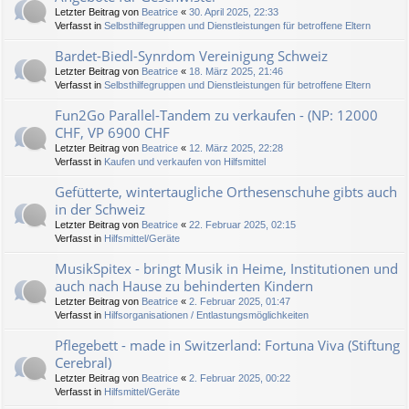
Letzter Beitrag von
Beatrice
«
30. April 2025, 22:33
Verfasst in
Selbsthilfegruppen und Dienstleistungen für betroffene Eltern
Bardet-Biedl-Synrdom Vereinigung Schweiz
Letzter Beitrag von
Beatrice
«
18. März 2025, 21:46
Verfasst in
Selbsthilfegruppen und Dienstleistungen für betroffene Eltern
Fun2Go Parallel-Tandem zu verkaufen - (NP: 12000
CHF, VP 6900 CHF
Letzter Beitrag von
Beatrice
«
12. März 2025, 22:28
Verfasst in
Kaufen und verkaufen von Hilfsmittel
Gefütterte, wintertaugliche Orthesenschuhe gibts auch
in der Schweiz
Letzter Beitrag von
Beatrice
«
22. Februar 2025, 02:15
Verfasst in
Hilfsmittel/Geräte
MusikSpitex - bringt Musik in Heime, Institutionen und
auch nach Hause zu behinderten Kindern
Letzter Beitrag von
Beatrice
«
2. Februar 2025, 01:47
Verfasst in
Hilfsorganisationen / Entlastungsmöglichkeiten
Pflegebett - made in Switzerland: Fortuna Viva (Stiftung
Cerebral)
Letzter Beitrag von
Beatrice
«
2. Februar 2025, 00:22
Verfasst in
Hilfsmittel/Geräte