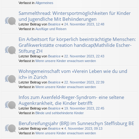
Verfasst in
Allgemeines
Sammelthread: Wintersportmöglichkeiten für Kinder
und Jugendliche Mit Behiinderungen
Letzter Beitrag von
Beatrice
«
24. November 2023, 12:48
Verfasst in
Ausflüge und Reisen
Ein Arbeitsort für körperlich beeinträchtigte Menschen:
Grafikwerkstätte creation handicap(Mathilide Escher-
Stiftung ZH
Letzter Beitrag von
Beatrice
«
22. November 2023, 22:43
Verfasst in
Wenn unsere Kinder erwachsen werden
Wohngemeinschaft vom «Verein Leben wie du und
ich» in Zürich
Letzter Beitrag von
Beatrice
«
22. November 2023, 22:39
Verfasst in
Wenn unsere Kinder erwachsen werden
Infos zum Axenfeld-Rieger-Syndrom- eine seltene
Augenkrankheit, die Kinder betrifft
Letzter Beitrag von
Beatrice
«
19. November 2023, 22:45
Verfasst in
Blinde und sehbehinderte Kinder
Berufsreifungsjahr (BRJ) im Sunneschyn Steffisburg BE
Letzter Beitrag von
Beatrice
«
4. November 2023, 09:13
Verfasst in
Wenn unsere Kinder erwachsen werden