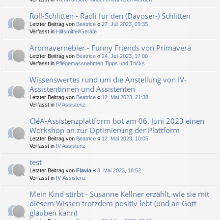
Roll-Schlitten - Rädli für den (Davoser-) Schlitten
Letzter Beitrag von
Beatrice
«
27. Juli 2023, 03:35
Verfasst in
Hilfsmittel/Geräte
Aromavernebler - Funny Friends von Primavera
Letzter Beitrag von
Beatrice
«
24. Juli 2023, 17:00
Verfasst in
Pflegemassnahmen Tipps und Tricks
Wissenswertes rund um die Anstellung von IV-
Assistentinnen und Assistenten
Letzter Beitrag von
Beatrice
«
12. Mai 2023, 21:38
Verfasst in
IV Assistenz
CléA-Assistenzplattform bot am 06. Juni 2023 einen
Workshop an zur Optimierung der Plattform
Letzter Beitrag von
Beatrice
«
12. Mai 2023, 10:05
Verfasst in
IV Assistenz
test
Letzter Beitrag von
Flavia
«
8. Mai 2023, 18:52
Verfasst in
IV-Assistenz
Mein Kind stirbt - Susanne Kellner erzählt, wie sie mit
diesem Wissen trotzdem positiv lebt (und an Gott
glauben kann)