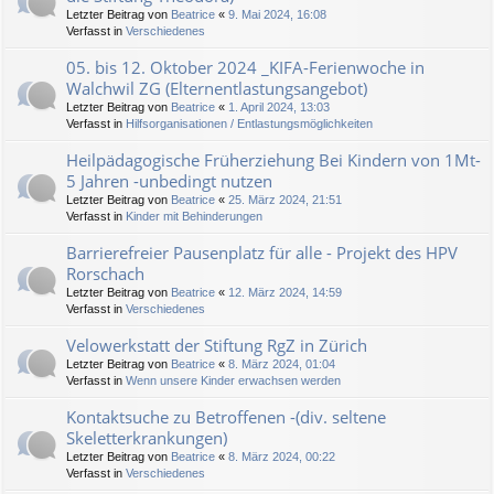
Letzter Beitrag von
Beatrice
«
9. Mai 2024, 16:08
Verfasst in
Verschiedenes
05. bis 12. Oktober 2024 _KIFA-Ferienwoche in
Walchwil ZG (Elternentlastungsangebot)
Letzter Beitrag von
Beatrice
«
1. April 2024, 13:03
Verfasst in
Hilfsorganisationen / Entlastungsmöglichkeiten
Heilpädagogische Früherziehung Bei Kindern von 1Mt-
5 Jahren -unbedingt nutzen
Letzter Beitrag von
Beatrice
«
25. März 2024, 21:51
Verfasst in
Kinder mit Behinderungen
Barrierefreier Pausenplatz für alle - Projekt des HPV
Rorschach
Letzter Beitrag von
Beatrice
«
12. März 2024, 14:59
Verfasst in
Verschiedenes
Velowerkstatt der Stiftung RgZ in Zürich
Letzter Beitrag von
Beatrice
«
8. März 2024, 01:04
Verfasst in
Wenn unsere Kinder erwachsen werden
Kontaktsuche zu Betroffenen -(div. seltene
Skeletterkrankungen)
Letzter Beitrag von
Beatrice
«
8. März 2024, 00:22
Verfasst in
Verschiedenes