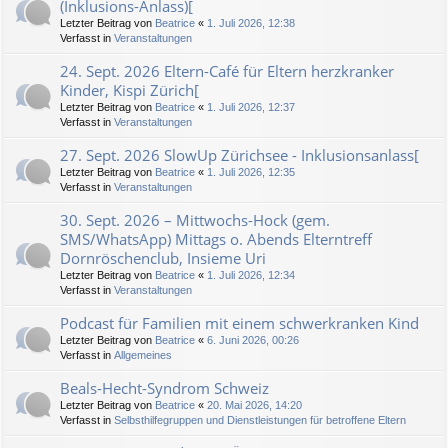
(Inklusions-Anlass)[
Letzter Beitrag von
Beatrice
«
1. Juli 2026, 12:38
Verfasst in
Veranstaltungen
24. Sept. 2026 Eltern-Café für Eltern herzkranker
Kinder, Kispi Zürich[
Letzter Beitrag von
Beatrice
«
1. Juli 2026, 12:37
Verfasst in
Veranstaltungen
27. Sept. 2026 SlowUp Zürichsee - Inklusionsanlass[
Letzter Beitrag von
Beatrice
«
1. Juli 2026, 12:35
Verfasst in
Veranstaltungen
30. Sept. 2026 – Mittwochs-Hock (gem.
SMS/WhatsApp) Mittags o. Abends Elterntreff
Dornröschenclub, Insieme Uri
Letzter Beitrag von
Beatrice
«
1. Juli 2026, 12:34
Verfasst in
Veranstaltungen
Podcast für Familien mit einem schwerkranken Kind
Letzter Beitrag von
Beatrice
«
6. Juni 2026, 00:26
Verfasst in
Allgemeines
Beals-Hecht-Syndrom Schweiz
Letzter Beitrag von
Beatrice
«
20. Mai 2026, 14:20
Verfasst in
Selbsthilfegruppen und Dienstleistungen für betroffene Eltern