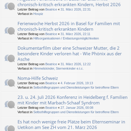
chronisch-kritisch erkrankten Kindern, Herbst 2026
Letzter Beitrag von
Beatrice
«
31. März 2026, 22:31
Verfasst in
Hospiz
Ferienwoche Herbst 2026 in Basel für Familien mit
chronisch-kritisch erkrankten Kindern
Letzter Beitrag von
Beatrice
«
31. März 2026, 22:11
Verfasst in
Hilfsorganisationen / Entlastungsmöglichkeiten
Dokumentarfilm über eine Schweizer Mutter, die 2
besondere Kinder verloren hat - Wie Phönix aus der
Asche
Letzter Beitrag von
Beatrice
«
31. März 2026, 12:22
Verfasst in
Himmelskinder, Sternenkinder e.t.c.
Noma-Hilfe Schweiz
Letzter Beitrag von
Beatrice
«
4. Februar 2026, 19:13
Verfasst in
Selbsthilfegruppen und Dienstleistungen für betroffene Eltern
23. u. 24. Juli 2026 Konferenz in Heidelberg f. Familien
mit Kinder mit Marbach-Schaaf Syndrom
Letzter Beitrag von
Beatrice
«
27. Januar 2026, 00:08
Verfasst in
Selbsthilfegruppen und Dienstleistungen für betroffene Eltern
Es hat noch wenige freie Plätze beim Elternseminar in
Uetikon am See ZH vom 21. März 2026