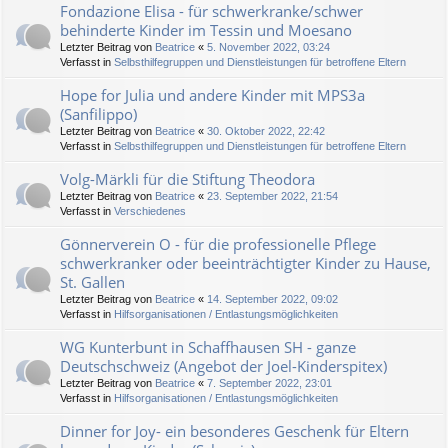
Fondazione Elisa - für schwerkranke/schwer
behinderte Kinder im Tessin und Moesano
Letzter Beitrag von
Beatrice
«
5. November 2022, 03:24
Verfasst in
Selbsthilfegruppen und Dienstleistungen für betroffene Eltern
Hope for Julia und andere Kinder mit MPS3a
(Sanfilippo)
Letzter Beitrag von
Beatrice
«
30. Oktober 2022, 22:42
Verfasst in
Selbsthilfegruppen und Dienstleistungen für betroffene Eltern
Volg-Märkli für die Stiftung Theodora
Letzter Beitrag von
Beatrice
«
23. September 2022, 21:54
Verfasst in
Verschiedenes
Gönnerverein O - für die professionelle Pflege
schwerkranker oder beeinträchtigter Kinder zu Hause,
St. Gallen
Letzter Beitrag von
Beatrice
«
14. September 2022, 09:02
Verfasst in
Hilfsorganisationen / Entlastungsmöglichkeiten
WG Kunterbunt in Schaffhausen SH - ganze
Deutschschweiz (Angebot der Joel-Kinderspitex)
Letzter Beitrag von
Beatrice
«
7. September 2022, 23:01
Verfasst in
Hilfsorganisationen / Entlastungsmöglichkeiten
Dinner for Joy- ein besonderes Geschenk für Eltern