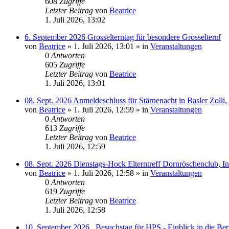
608
Zugriffe
Letzter Beitrag
von
Beatrice
1. Juli 2026, 13:02
6. September 2026 Grosselterntag für besondere Grosseltern[
von
Beatrice
» 1. Juli 2026, 13:01 » in
Veranstaltungen
0
Antworten
605
Zugriffe
Letzter Beitrag
von
Beatrice
1. Juli 2026, 13:01
08. Sept. 2026 Anmeldeschluss für Stärnenacht in Basler Zolli
von
Beatrice
» 1. Juli 2026, 12:59 » in
Veranstaltungen
0
Antworten
613
Zugriffe
Letzter Beitrag
von
Beatrice
1. Juli 2026, 12:59
08. Sept. 2026 Dienstags-Hock Elterntreff Dornröschenclub, I
von
Beatrice
» 1. Juli 2026, 12:58 » in
Veranstaltungen
0
Antworten
619
Zugriffe
Letzter Beitrag
von
Beatrice
1. Juli 2026, 12:58
10. September 2026_ Besuchstag für HPS - Einblick in die B