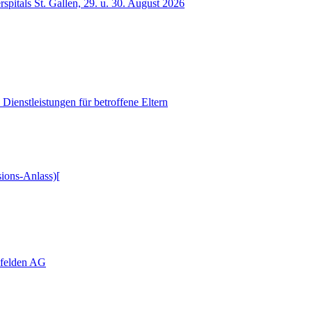
spitals St. Gallen, 29. u. 30. August 2026
Dienstleistungen für betroffene Eltern
ions-Anlass)[
nfelden AG