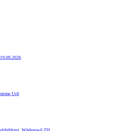
, 19.09.2026
nsieme Uri[
erufsbildung, Wädenswil ZH