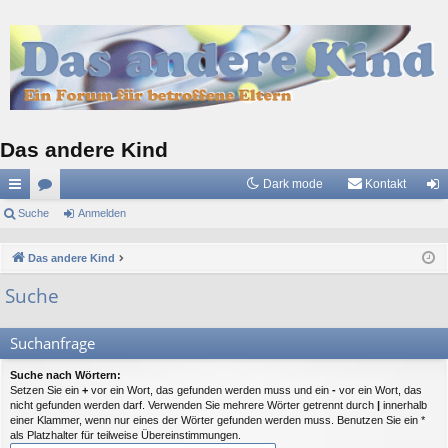
Das andere Kind
Dark mode
Kontakt
ch
Suche
or
Anmelden
n
ne
en
m
Das andere Kind
llz
el
Suche
ug
de
riff
n
Suchanfrage
Suche nach Wörtern:
Setzen Sie ein
+
vor ein Wort, das gefunden werden muss und ein
-
vor ein Wort, das
nicht gefunden werden darf. Verwenden Sie mehrere Wörter getrennt durch
|
innerhalb
einer Klammer, wenn nur eines der Wörter gefunden werden muss. Benutzen Sie ein *
als Platzhalter für teilweise Übereinstimmungen.