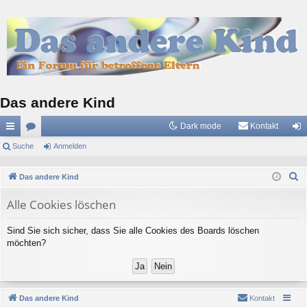
Das andere Kind
Dark mode
Kontakt
ch
Suche
or
Anmelden
n
ne
en
m
S
Das andere Kind
llz
el
u
Alle Cookies löschen
c
ug
de
h
riff
n
Sind Sie sich sicher, dass Sie alle Cookies des Boards löschen
e
möchten?
Das andere Kind
Kontakt