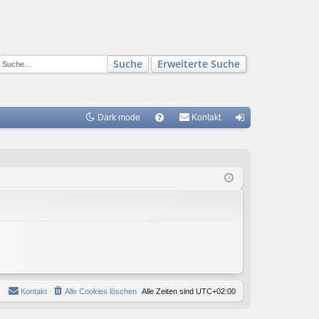
Suche
Erweiterte Suche
Dark mode
S
Kontakt
FA
n
Q
m
el
de
n
Kontakt
Alle Cookies löschen
Alle Zeiten sind
UTC+02:00