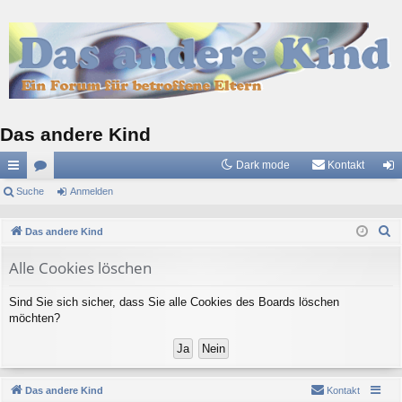
Das andere Kind
Dark mode
Kontakt
ch
Suche
or
Anmelden
n
ne
en
m
S
Das andere Kind
llz
el
u
Alle Cookies löschen
c
ug
de
h
riff
n
Sind Sie sich sicher, dass Sie alle Cookies des Boards löschen
e
möchten?
Das andere Kind
Kontakt