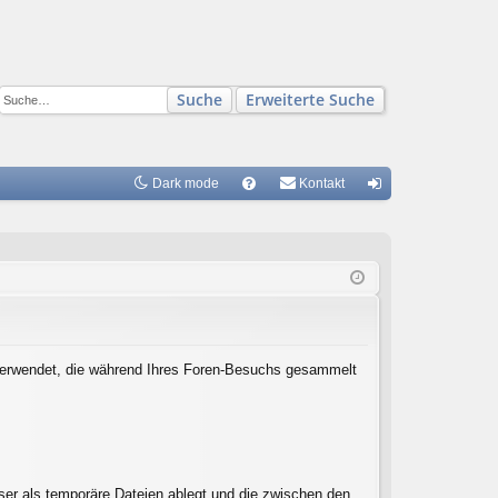
Suche
Erweiterte Suche
Dark mode
S
Kontakt
FA
n
Q
m
el
de
n
n verwendet, die während Ihres Foren-Besuchs gesammelt
ser als temporäre Dateien ablegt und die zwischen den