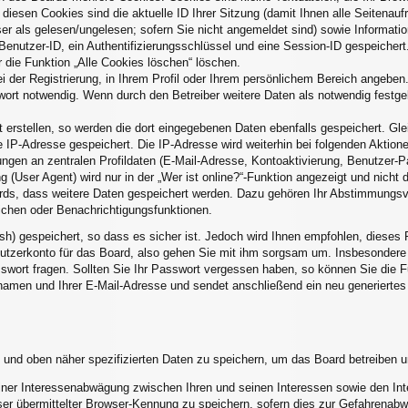
 diesen Cookies sind die aktuelle ID Ihrer Sitzung (damit Ihnen alle Seitenau
er als gelesen/ungelesen; sofern Sie nicht angemeldet sind) sowie Informati
Benutzer-ID, ein Authentifizierungsschlüssel und eine Session-ID gespeicher
r die Funktion „Alle Cookies löschen“ löschen.
i der Registrierung, in Ihrem Profil oder Ihrem persönlichem Bereich angeben.
rt notwendig. Wenn durch den Betreiber weitere Daten als notwendig festgele
 erstellen, so werden die dort eingegebenen Daten ebenfalls gespeichert. Glei
e IP-Adresse gespeichert. Die IP-Adresse wird weiterhin bei folgenden Aktio
ngen an zentralen Profildaten (E-Mail-Adresse, Kontoaktivierung, Benutzer-
(User Agent) wird nur in der „Wer ist online?“-Funktion angezeigt und nicht d
ards, dass weitere Daten gespeichert werden. Dazu gehören Ihr Abstimmungsv
eichen oder Benachrichtigungsfunktionen.
sh) gespeichert, so dass es sicher ist. Jedoch wird Ihnen empfohlen, dieses 
utzerkonto für das Board, also gehen Sie mit ihm sorgsam um. Insbesondere w
asswort fragen. Sollten Sie Ihr Passwort vergessen haben, so können Sie die
amen und Ihrer E-Mail-Adresse und sendet anschließend ein neu generiertes
 und oben näher spezifizierten Daten zu speichern, um das Board betreiben 
einer Interessenabwägung zwischen Ihren und seinen Interessen sowie den Inte
r übermittelter Browser-Kennung zu speichern, sofern dies zur Gefahrenabwe