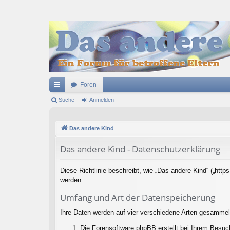
Foren
ch
Suche
Anmelden
ne
Das andere Kind
llz
ug
Das andere Kind - Datenschutzerklärung
riff
Diese Richtlinie beschreibt, wie „Das andere Kind“ („ht
werden.
Umfang und Art der Datenspeicherung
Ihre Daten werden auf vier verschiedene Arten gesammel
Die Forensoftware phpBB erstellt bei Ihrem Besuc