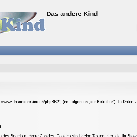
Das andere Kind
tps://www.dasanderekind.ch/phpBB2“) (im Folgenden „der Betreiber“) die Date
t:
h des Boards mehrere Cookies. Cookies sind kleine Textdateien, die Ihr Brow