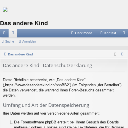
Das andere Kind
Dark mode
Kontakt
ch
Suche
or
Anmelden
n
ne
en
m
S
Das andere Kind
llz
el
u
Das andere Kind - Datenschutzerklärung
c
ug
de
h
riff
n
e
Diese Richtlinie beschreibt, wie „Das andere Kind“
(„https://www.dasanderekind.ch/phpBB2“) (im Folgenden „der Betreiber“)
die Daten verwendet, die während Ihres Foren-Besuchs gesammelt
werden.
Umfang und Art der Datenspeicherung
Ihre Daten werden auf vier verschiedene Arten gesammelt:
Die Forensoftware phpBB erstellt bei Ihrem Besuch des Boards
mehrere Cookies. Cookies sind kleine Textdateien, die Ihr Browser