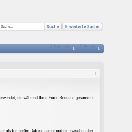
Suche
Erweiterte Suche
Dark mode
Kontakt
S
FA
n
Q
m
el
de
n
n verwendet, die während Ihres Foren-Besuchs gesammelt
ser als temporäre Dateien ablegt und die zwischen den