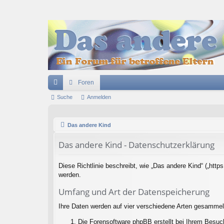
Foren
ch
Suche
Anmelden
ne
Das andere Kind
llz
Das andere Kind - Datenschutzerklärung
ug
riff
Diese Richtlinie beschreibt, wie „Das andere Kind“ („ht
werden.
Umfang und Art der Datenspeicherung
Ihre Daten werden auf vier verschiedene Arten gesammel
Die Forensoftware phpBB erstellt bei Ihrem Besuc