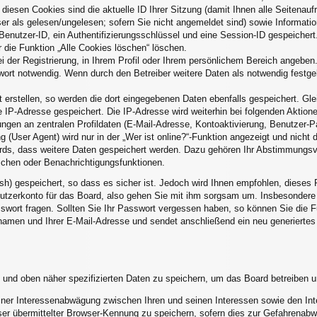
 diesen Cookies sind die aktuelle ID Ihrer Sitzung (damit Ihnen alle Seitenau
er als gelesen/ungelesen; sofern Sie nicht angemeldet sind) sowie Informati
Benutzer-ID, ein Authentifizierungsschlüssel und eine Session-ID gespeicher
r die Funktion „Alle Cookies löschen“ löschen.
i der Registrierung, in Ihrem Profil oder Ihrem persönlichem Bereich angeben.
rt notwendig. Wenn durch den Betreiber weitere Daten als notwendig festgele
 erstellen, so werden die dort eingegebenen Daten ebenfalls gespeichert. Glei
e IP-Adresse gespeichert. Die IP-Adresse wird weiterhin bei folgenden Aktio
ngen an zentralen Profildaten (E-Mail-Adresse, Kontoaktivierung, Benutzer-
(User Agent) wird nur in der „Wer ist online?“-Funktion angezeigt und nicht d
ards, dass weitere Daten gespeichert werden. Dazu gehören Ihr Abstimmungsv
eichen oder Benachrichtigungsfunktionen.
sh) gespeichert, so dass es sicher ist. Jedoch wird Ihnen empfohlen, dieses 
utzerkonto für das Board, also gehen Sie mit ihm sorgsam um. Insbesondere w
asswort fragen. Sollten Sie Ihr Passwort vergessen haben, so können Sie die
amen und Ihrer E-Mail-Adresse und sendet anschließend ein neu generiertes
 und oben näher spezifizierten Daten zu speichern, um das Board betreiben 
einer Interessenabwägung zwischen Ihren und seinen Interessen sowie den Inte
r übermittelter Browser-Kennung zu speichern, sofern dies zur Gefahrenabwe