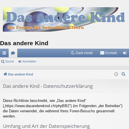
Das andere Kind
Dark mode
Kontakt
ch
Suche
or
Anmelden
n
ne
en
m
S
Das andere Kind
llz
el
u
Das andere Kind - Datenschutzerklärung
c
ug
de
h
riff
n
e
Diese Richtlinie beschreibt, wie „Das andere Kind“
(„https://www.dasanderekind.ch/phpBB2“) (im Folgenden „der Betreiber“)
die Daten verwendet, die während Ihres Foren-Besuchs gesammelt
werden.
Umfang und Art der Datenspeicherung