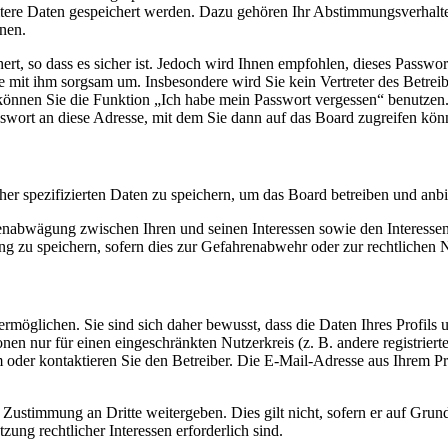
itere Daten gespeichert werden. Dazu gehören Ihr Abstimmungsverhalte
nen.
rt, so dass es sicher ist. Jedoch wird Ihnen empfohlen, dieses Passwo
ie mit ihm sorgsam um. Insbesondere wird Sie kein Vertreter des Betrei
o können Sie die Funktion „Ich habe mein Passwort vergessen“ benutz
sswort an diese Adresse, mit dem Sie dann auf das Board zugreifen kön
her spezifizierten Daten zu speichern, um das Board betreiben und anb
ssenabwägung zwischen Ihren und seinen Interessen sowie den Interesse
 zu speichern, sofern dies zur Gefahrenabwehr oder zur rechtlichen N
möglichen. Sie sind sich daher bewusst, dass die Daten Ihres Profils un
nen nur für einen eingeschränkten Nutzerkreis (z. B. andere registrier
der kontaktieren Sie den Betreiber. Die E-Mail-Adresse aus Ihrem Prof
 Zustimmung an Dritte weitergeben. Dies gilt nicht, sofern er auf Grun
zung rechtlicher Interessen erforderlich sind.