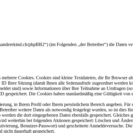
dasanderekind.ch/phpBB2“) (im Folgenden „der Betreiber“) die Daten 
mehrere Cookies. Cookies sind kleine Textdateien, die Ihr Browser al
le ID Ihrer Sitzung (damit Ihnen alle Seitenaufrufe zugeordnet werden 
meldet sind) sowie Informationen über Ihre Teilnahme an Umfragen (sof
-ID gespeichert. Die Cookies haben standardmäßig eine Gültigkeit von e
rierung, in Ihrem Profil oder Ihrem persönlichem Bereich angeben. Für 
eiber weitere Daten als notwendig festgelegt wurden, so ist dies für 
so werden die dort eingegebenen Daten ebenfalls gespeichert. Gleiches g
 wird weiterhin bei folgenden Aktionen gespeichert: Löschen und Ände
ktivierung, Benutzer-Passwort) und gescheiterte Anmeldeversuche. D
d nicht dauerhaft gespeichert.