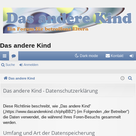
Das andere Kind
Dark mode
Kontakt
ch
Suche
or
Anmelden
n
ne
en
m
S
Das andere Kind
llz
el
u
Das andere Kind - Datenschutzerklärung
c
ug
de
h
riff
n
e
Diese Richtlinie beschreibt, wie „Das andere Kind“
(„https://www.dasanderekind.ch/phpBB2“) (im Folgenden „der Betreiber“)
die Daten verwendet, die während Ihres Foren-Besuchs gesammelt
werden.
Umfang und Art der Datenspeicherung