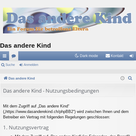
Das andere Kind
Dark mode
Kontakt
ch
Suche
or
Anmelden
n
ne
en
m
S
Das andere Kind
llz
el
u
Das andere Kind - Nutzungsbedingungen
c
ug
de
h
riff
n
e
Mit dem Zugriff auf „Das andere Kind“
(„https://www.dasanderekind.ch/phpBB2“) wird zwischen Ihnen und dem
Betreiber ein Vertrag mit folgenden Regelungen geschlossen:
1. Nutzungsvertrag