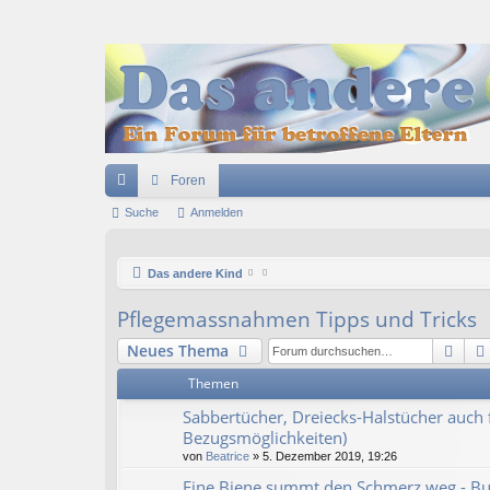
Foren
ch
Suche
Anmelden
ne
Das andere Kind
llz
ug
Pflegemassnahmen Tipps und Tricks
riff
Suc
Neues Thema
Themen
Sabbertücher, Dreiecks-Halstücher auch 
Bezugsmöglichkeiten)
von
Beatrice
» 5. Dezember 2019, 19:26
Eine Biene summt den Schmerz weg - Buzz