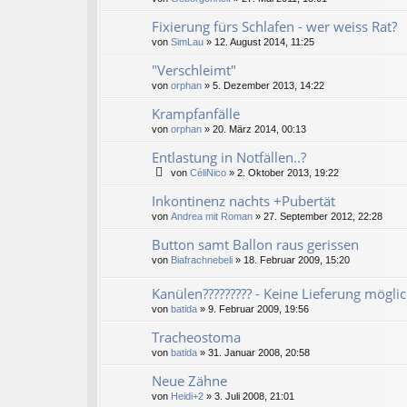
Fixierung fürs Schlafen - wer weiss Rat?
von
SimLau
» 12. August 2014, 11:25
"Verschleimt"
von
orphan
» 5. Dezember 2013, 14:22
Krampfanfälle
von
orphan
» 20. März 2014, 00:13
Entlastung in Notfällen..?
von
CéliNico
» 2. Oktober 2013, 19:22
Inkontinenz nachts +Pubertät
von
Andrea mit Roman
» 27. September 2012, 22:28
Button samt Ballon raus gerissen
von
Biafrachnebeli
» 18. Februar 2009, 15:20
Kanülen????????? - Keine Lieferung möglic
von
batida
» 9. Februar 2009, 19:56
Tracheostoma
von
batida
» 31. Januar 2008, 20:58
Neue Zähne
von
Heidi+2
» 3. Juli 2008, 21:01