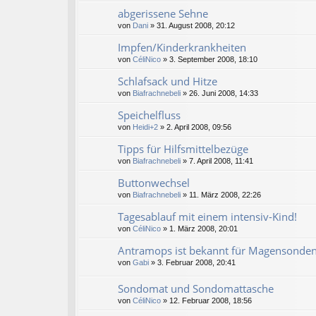
abgerissene Sehne
von
Dani
» 31. August 2008, 20:12
Impfen/Kinderkrankheiten
von
CéliNico
» 3. September 2008, 18:10
Schlafsack und Hitze
von
Biafrachnebeli
» 26. Juni 2008, 14:33
Speichelfluss
von
Heidi+2
» 2. April 2008, 09:56
Tipps für Hilfsmittelbezüge
von
Biafrachnebeli
» 7. April 2008, 11:41
Buttonwechsel
von
Biafrachnebeli
» 11. März 2008, 22:26
Tagesablauf mit einem intensiv-Kind!
von
CéliNico
» 1. März 2008, 20:01
Antramops ist bekannt für Magensonde
von
Gabi
» 3. Februar 2008, 20:41
Sondomat und Sondomattasche
von
CéliNico
» 12. Februar 2008, 18:56