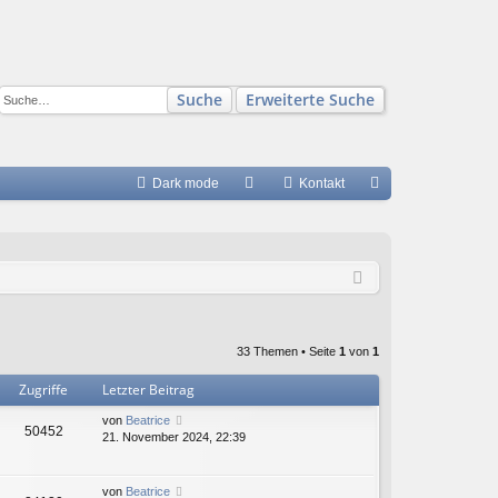
Suche
Erweiterte Suche
Dark mode
S
Kontakt
FA
n
Q
m
el
de
n
33 Themen • Seite
1
von
1
Zugriffe
Letzter Beitrag
von
Beatrice
50452
21. November 2024, 22:39
von
Beatrice