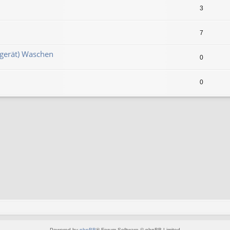
3
7
gerät) Waschen
0
0
Powered by
phpBB
® Forum Software © phpBB Limited