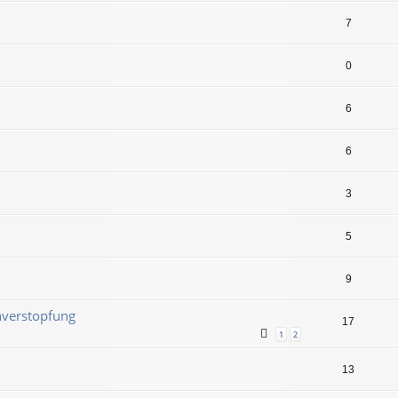
7
0
6
6
3
5
9
nverstopfung
17
1
2
13