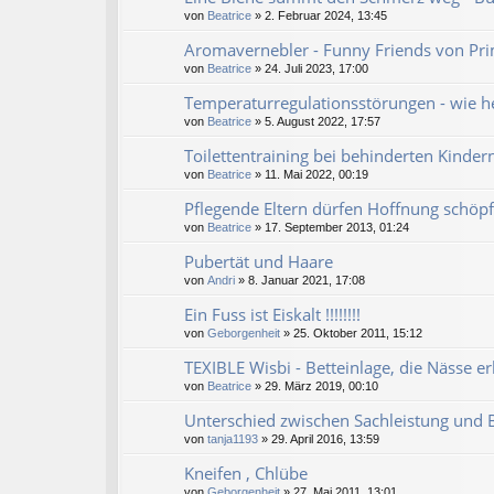
von
Beatrice
» 2. Februar 2024, 13:45
Aromavernebler - Funny Friends von Pr
von
Beatrice
» 24. Juli 2023, 17:00
Temperaturregulationsstörungen - wie he
von
Beatrice
» 5. August 2022, 17:57
Toilettentraining bei behinderten Kinder
von
Beatrice
» 11. Mai 2022, 00:19
Pflegende Eltern dürfen Hoffnung schöp
von
Beatrice
» 17. September 2013, 01:24
Pubertät und Haare
von
Andri
» 8. Januar 2021, 17:08
Ein Fuss ist Eiskalt !!!!!!!!
von
Geborgenheit
» 25. Oktober 2011, 15:12
TEXIBLE Wisbi - Betteinlage, die Nässe e
von
Beatrice
» 29. März 2019, 00:10
Unterschied zwischen Sachleistung und 
von
tanja1193
» 29. April 2016, 13:59
Kneifen , Chlübe
von
Geborgenheit
» 27. Mai 2011, 13:01