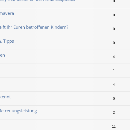
0
imavera
0
lft Ihr Euren betroffenen Kindern?
0
n, Tipps
0
fen
4
1
4
rkennt
0
Betreuungsleistung
2
11