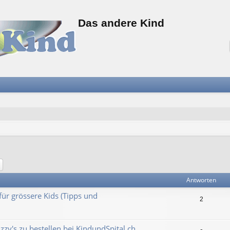
Das andere Kind
he
Erweiterte Suche
Antworten
für grössere Kids (Tipps und
2
y's zu bestellen bei KindundSpital.ch