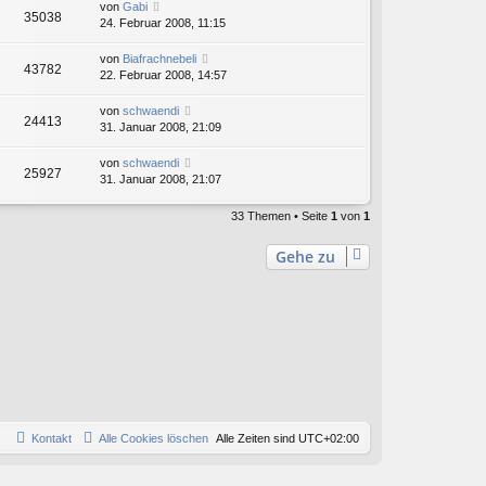
von
Gabi
35038
24. Februar 2008, 11:15
von
Biafrachnebeli
43782
22. Februar 2008, 14:57
von
schwaendi
24413
31. Januar 2008, 21:09
von
schwaendi
25927
31. Januar 2008, 21:07
33 Themen • Seite
1
von
1
Gehe zu
Kontakt
Alle Cookies löschen
Alle Zeiten sind
UTC+02:00