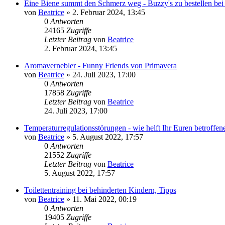
Eine Biene summt den Schmerz weg - Buzzy's zu bestellen bei
von
Beatrice
» 2. Februar 2024, 13:45
0
Antworten
24165
Zugriffe
Letzter Beitrag
von
Beatrice
2. Februar 2024, 13:45
Aromavernebler - Funny Friends von Primavera
von
Beatrice
» 24. Juli 2023, 17:00
0
Antworten
17858
Zugriffe
Letzter Beitrag
von
Beatrice
24. Juli 2023, 17:00
Temperaturregulationsstörungen - wie helft Ihr Euren betroffe
von
Beatrice
» 5. August 2022, 17:57
0
Antworten
21552
Zugriffe
Letzter Beitrag
von
Beatrice
5. August 2022, 17:57
Toilettentraining bei behinderten Kindern, Tipps
von
Beatrice
» 11. Mai 2022, 00:19
0
Antworten
19405
Zugriffe