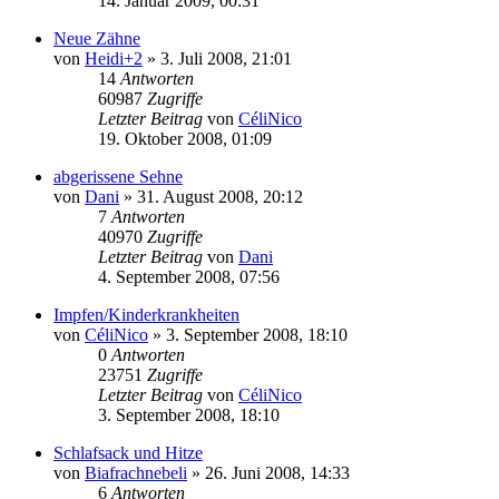
14. Januar 2009, 00:31
Neue Zähne
von
Heidi+2
» 3. Juli 2008, 21:01
14
Antworten
60987
Zugriffe
Letzter Beitrag
von
CéliNico
19. Oktober 2008, 01:09
abgerissene Sehne
von
Dani
» 31. August 2008, 20:12
7
Antworten
40970
Zugriffe
Letzter Beitrag
von
Dani
4. September 2008, 07:56
Impfen/Kinderkrankheiten
von
CéliNico
» 3. September 2008, 18:10
0
Antworten
23751
Zugriffe
Letzter Beitrag
von
CéliNico
3. September 2008, 18:10
Schlafsack und Hitze
von
Biafrachnebeli
» 26. Juni 2008, 14:33
6
Antworten