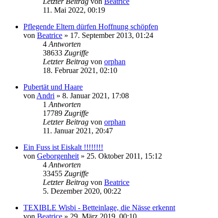
Letzter Beitrag
von
Beatrice
11. Mai 2022, 00:19
Pflegende Eltern dürfen Hoffnung schöpfen
von
Beatrice
» 17. September 2013, 01:24
4
Antworten
38633
Zugriffe
Letzter Beitrag
von
orphan
18. Februar 2021, 02:10
Pubertät und Haare
von
Andri
» 8. Januar 2021, 17:08
1
Antworten
17789
Zugriffe
Letzter Beitrag
von
orphan
11. Januar 2021, 20:47
Ein Fuss ist Eiskalt !!!!!!!!
von
Geborgenheit
» 25. Oktober 2011, 15:12
4
Antworten
33455
Zugriffe
Letzter Beitrag
von
Beatrice
5. Dezember 2020, 00:22
TEXIBLE Wisbi - Betteinlage, die Nässe erkennt
von
Beatrice
» 29. März 2019, 00:10