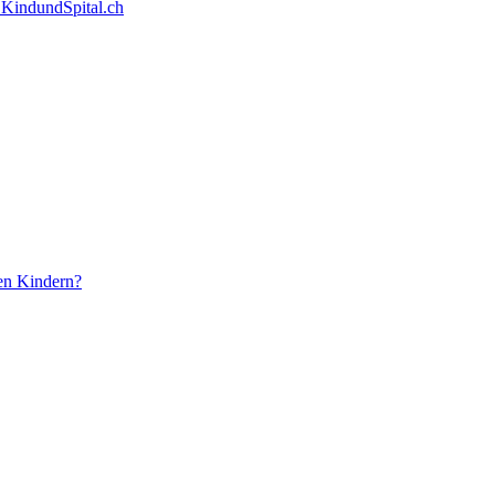
 KindundSpital.ch
nen Kindern?