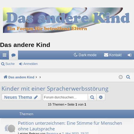
Das andere Kind
Dark mode
Kontakt
ch
Suche
or
Anmelden
n
ne
en
m
S
Das andere Kind
llz
el
u
Kinder mit einer Spracherwerbsstörung
c
ug
de
Suche
Erweiterte Suc
Neues Thema
h
riff
n
e
15 Themen • Seite
1
von
1
Themen
Petition unterzeichnen: Eine Stimme für Menschen
ohne Lautsprache
Letzter Beitrag von
Beatrice
«
7. Mai 2022, 23:27