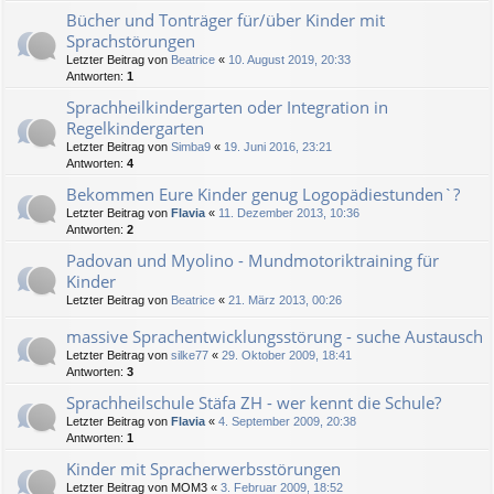
Bücher und Tonträger für/über Kinder mit
Sprachstörungen
Letzter Beitrag von
Beatrice
«
10. August 2019, 20:33
Antworten:
1
Sprachheilkindergarten oder Integration in
Regelkindergarten
Letzter Beitrag von
Simba9
«
19. Juni 2016, 23:21
Antworten:
4
Bekommen Eure Kinder genug Logopädiestunden`?
Letzter Beitrag von
Flavia
«
11. Dezember 2013, 10:36
Antworten:
2
Padovan und Myolino - Mundmotoriktraining für
Kinder
Letzter Beitrag von
Beatrice
«
21. März 2013, 00:26
massive Sprachentwicklungsstörung - suche Austausch
Letzter Beitrag von
silke77
«
29. Oktober 2009, 18:41
Antworten:
3
Sprachheilschule Stäfa ZH - wer kennt die Schule?
Letzter Beitrag von
Flavia
«
4. September 2009, 20:38
Antworten:
1
Kinder mit Spracherwerbsstörungen
Letzter Beitrag von
MOM3
«
3. Februar 2009, 18:52