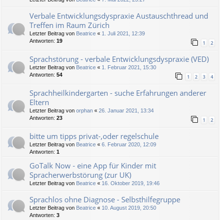
Verbale Entwicklungsdyspraxie Austauschthread und
Treffen im Raum Zürich
Letzter Beitrag von
Beatrice
«
1. Juli 2021, 12:39
Antworten:
19
1
2
Sprachstörung - verbale Entwicklungsdyspraxie (VED)
Letzter Beitrag von
Beatrice
«
1. Februar 2021, 15:30
Antworten:
54
1
2
3
4
Sprachheilkindergarten - suche Erfahrungen anderer
Eltern
Letzter Beitrag von
orphan
«
26. Januar 2021, 13:34
Antworten:
23
1
2
bitte um tipps privat-,oder regelschule
Letzter Beitrag von
Beatrice
«
6. Februar 2020, 12:09
Antworten:
1
GoTalk Now - eine App für Kinder mit
Spracherwerbstörung (zur UK)
Letzter Beitrag von
Beatrice
«
16. Oktober 2019, 19:46
Sprachlos ohne Diagnose - Selbsthilfegruppe
Letzter Beitrag von
Beatrice
«
10. August 2019, 20:50
Antworten:
3