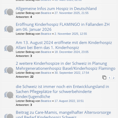
Allgemeine Infos zum Hospiz in Deutschland
Letzter Beitrag von
Beatrice
«
27. November 2025, 21:55
Antworten:
4
Eröffnung Kinderhospiz FLAMINGO in Fällanden ZH
am 06. Januar 2026
Letzter Beitrag von
Beatrice
«
2. November 2025, 12:55
Am 13. August 2024 eröffnete mit dem Kinderhospiz
Allani bei Bern das 1. Kinderhospiz
Letzter Beitrag von
Beatrice
«
18. Dezember 2024, 23:05
Antworten:
3
2 weitere Kinderhospize in der Schweiz in Planung
Mehrgenerationenhospiz Basel/Kinderhospiz Flamingo
Letzter Beitrag von
Beatrice
«
30. September 2022, 17:54
Antworten:
22
1
2
die Schweiz ist immer noch ein Entwicklungsland in
Sachen Pflegeplätze für schwerbehinderte
Kinder/Jugendliche
Letzter Beitrag von
Beatrice
«
17. August 2022, 10:51
Antworten:
3
Beitrag zu Care-Mamis, mangelhafter Altersvorsorge
und Bedarf Kinderhospiz Schweiz