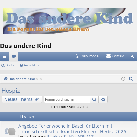
Das andere Kind
Dark mode
Kontakt
ch
Suche
or
Anmelden
n
ne
en
m
S
Das andere Kind
llz
el
u
Hospiz
c
ug
de
Suche
Erweiterte Suc
Neues Thema
h
riff
n
e
11 Themen • Seite
1
von
1
Themen
Angebot: Ferienwoche in Basel für Eltern mit
chronisch-kritisch erkrankten Kindern, Herbst 2026
Letzter Beitrag von
Beatrice
«
31. März 2026, 22:31