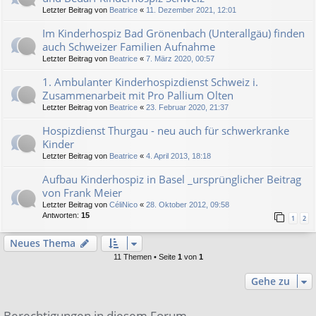
Letzter Beitrag von
Beatrice
«
11. Dezember 2021, 12:01
Im Kinderhospiz Bad Grönenbach (Unterallgäu) finden
auch Schweizer Familien Aufnahme
Letzter Beitrag von
Beatrice
«
7. März 2020, 00:57
1. Ambulanter Kinderhospizdienst Schweiz i.
Zusammenarbeit mit Pro Pallium Olten
Letzter Beitrag von
Beatrice
«
23. Februar 2020, 21:37
Hospizdienst Thurgau - neu auch für schwerkranke
Kinder
Letzter Beitrag von
Beatrice
«
4. April 2013, 18:18
Aufbau Kinderhospiz in Basel _ursprünglicher Beitrag
von Frank Meier
Letzter Beitrag von
CéliNico
«
28. Oktober 2012, 09:58
Antworten:
15
1
2
Neues Thema
11 Themen • Seite
1
von
1
Gehe zu
Berechtigungen in diesem Forum