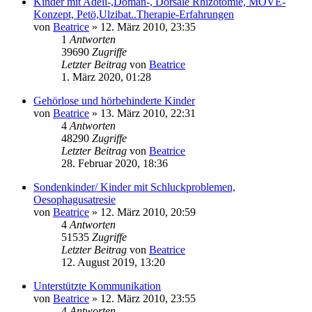
Kinder mit Adeli-,Doman-, Dorsale Rhizotomie, MOVE-
Konzept, Petö,Ulzibat..Therapie-Erfahrungen
von
Beatrice
» 12. März 2010, 23:35
1
Antworten
39690
Zugriffe
Letzter Beitrag
von
Beatrice
1. März 2020, 01:28
Gehörlose und hörbehinderte Kinder
von
Beatrice
» 13. März 2010, 22:31
4
Antworten
48290
Zugriffe
Letzter Beitrag
von
Beatrice
28. Februar 2020, 18:36
Sondenkinder/ Kinder mit Schluckproblemen,
Oesophagusatresie
von
Beatrice
» 12. März 2010, 20:59
4
Antworten
51535
Zugriffe
Letzter Beitrag
von
Beatrice
12. August 2019, 13:20
Unterstützte Kommunikation
von
Beatrice
» 12. März 2010, 23:55
4
Antworten