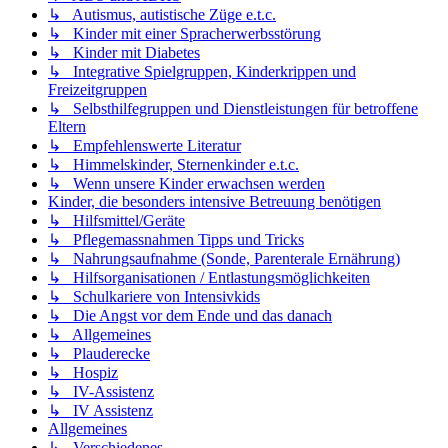
↳ Autismus, autistische Züge e.t.c.
↳ Kinder mit einer Spracherwerbsstörung
↳ Kinder mit Diabetes
↳ Integrative Spielgruppen, Kinderkrippen und
Freizeitgruppen
↳ Selbsthilfegruppen und Dienstleistungen für betroffene
Eltern
↳ Empfehlenswerte Literatur
↳ Himmelskinder, Sternenkinder e.t.c.
↳ Wenn unsere Kinder erwachsen werden
Kinder, die besonders intensive Betreuung benötigen
↳ Hilfsmittel/Geräte
↳ Pflegemassnahmen Tipps und Tricks
↳ Nahrungsaufnahme (Sonde, Parenterale Ernährung)
↳ Hilfsorganisationen / Entlastungsmöglichkeiten
↳ Schulkariere von Intensivkids
↳ Die Angst vor dem Ende und das danach
↳ Allgemeines
↳ Plauderecke
↳ Hospiz
↳ IV-Assistenz
↳ IV Assistenz
Allgemeines
↳ Verschiedenes