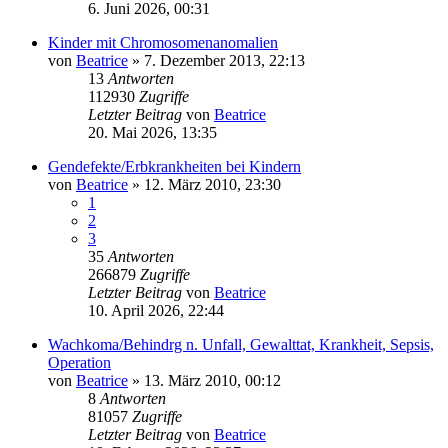
6. Juni 2026, 00:31
Kinder mit Chromosomenanomalien
von
Beatrice
» 7. Dezember 2013, 22:13
13
Antworten
112930
Zugriffe
Letzter Beitrag
von
Beatrice
20. Mai 2026, 13:35
Gendefekte/Erbkrankheiten bei Kindern
von
Beatrice
» 12. März 2010, 23:30
1
2
3
35
Antworten
266879
Zugriffe
Letzter Beitrag
von
Beatrice
10. April 2026, 22:44
Wachkoma/Behindrg n. Unfall, Gewalttat, Krankheit, Sepsis,
Operation
von
Beatrice
» 13. März 2010, 00:12
8
Antworten
81057
Zugriffe
Letzter Beitrag
von
Beatrice