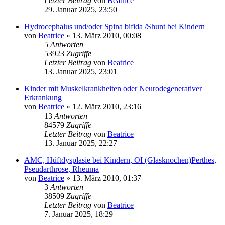
Letzter Beitrag
von
Beatrice
29. Januar 2025, 23:50
Hydrocephalus und/oder Spina bifida /Shunt bei Kindern
von
Beatrice
» 13. März 2010, 00:08
5
Antworten
53923
Zugriffe
Letzter Beitrag
von
Beatrice
13. Januar 2025, 23:01
Kinder mit Muskelkrankheiten oder Neurodegenerativer
Erkrankung
von
Beatrice
» 12. März 2010, 23:16
13
Antworten
84579
Zugriffe
Letzter Beitrag
von
Beatrice
13. Januar 2025, 22:27
AMC, Hüftdysplasie bei Kindern, OI (Glasknochen)Perthes,
Pseudarthrose, Rheuma
von
Beatrice
» 13. März 2010, 01:37
3
Antworten
38509
Zugriffe
Letzter Beitrag
von
Beatrice
7. Januar 2025, 18:29