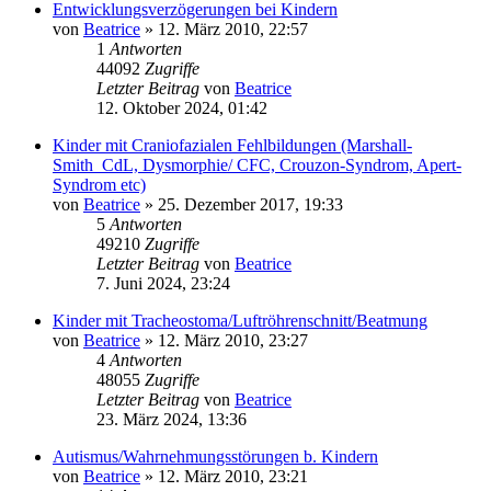
Entwicklungsverzögerungen bei Kindern
von
Beatrice
» 12. März 2010, 22:57
1
Antworten
44092
Zugriffe
Letzter Beitrag
von
Beatrice
12. Oktober 2024, 01:42
Kinder mit Craniofazialen Fehlbildungen (Marshall-
Smith_CdL, Dysmorphie/ CFC, Crouzon-Syndrom, Apert-
Syndrom etc)
von
Beatrice
» 25. Dezember 2017, 19:33
5
Antworten
49210
Zugriffe
Letzter Beitrag
von
Beatrice
7. Juni 2024, 23:24
Kinder mit Tracheostoma/Luftröhrenschnitt/Beatmung
von
Beatrice
» 12. März 2010, 23:27
4
Antworten
48055
Zugriffe
Letzter Beitrag
von
Beatrice
23. März 2024, 13:36
Autismus/Wahrnehmungsstörungen b. Kindern
von
Beatrice
» 12. März 2010, 23:21