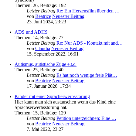
Themen
:
26
,
Beiträge
:
192
Letzter Beitrag
Re: Ein Herzensfilm über den …
von
Beatrice
Neuester Beitrag
23. Juni 2024, 23:23
ADS und ADHS
Themen
:
14
,
Beiträge
:
77
Letzter Beitrag
Re: Nur ADS - Kontakt mit and…
von
Claudia
Neuester Beitrag
15. September 2022, 16:01
Autismus, autistische Züge e.t.c.
Themen
:
25
,
Beiträge
:
40
Letzter Beitrag
Es hat noch wenige freie Plät…
von
Beatrice
Neuester Beitrag
17. Januar 2026, 17:34
Kinder mit einer Spracherwerbsstörung
Hier kann man sich austauschen wenn das Kind eine
Sprachserwerbsstörung hat.
Themen
:
15
,
Beiträge
:
129
Letzter Beitrag
Petition unterzeichnen: Eine …
von
Beatrice
Neuester Beitrag
7. Mai 2022, 23:27