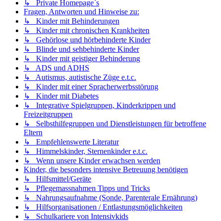
↳ Private Homepage`s
Fragen, Antworten und Hinweise zu:
↳ Kinder mit Behinderungen
↳ Kinder mit chronischen Krankheiten
↳ Gehörlose und hörbehinderte Kinder
↳ Blinde und sehbehinderte Kinder
↳ Kinder mit geistiger Behinderung
↳ ADS und ADHS
↳ Autismus, autistische Züge e.t.c.
↳ Kinder mit einer Spracherwerbsstörung
↳ Kinder mit Diabetes
↳ Integrative Spielgruppen, Kinderkrippen und
Freizeitgruppen
↳ Selbsthilfegruppen und Dienstleistungen für betroffene
Eltern
↳ Empfehlenswerte Literatur
↳ Himmelskinder, Sternenkinder e.t.c.
↳ Wenn unsere Kinder erwachsen werden
Kinder, die besonders intensive Betreuung benötigen
↳ Hilfsmittel/Geräte
↳ Pflegemassnahmen Tipps und Tricks
↳ Nahrungsaufnahme (Sonde, Parenterale Ernährung)
↳ Hilfsorganisationen / Entlastungsmöglichkeiten
↳ Schulkariere von Intensivkids