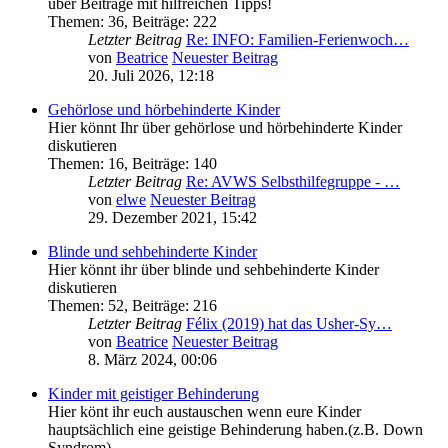
über Beiträge mit hilfreichen Tipps!
Themen
:
36
,
Beiträge
:
222
Letzter Beitrag
Re: INFO: Familien-Ferienwoch…
von
Beatrice
Neuester Beitrag
20. Juli 2026, 12:18
Gehörlose und hörbehinderte Kinder
Hier könnt Ihr über gehörlose und hörbehinderte Kinder
diskutieren
Themen
:
16
,
Beiträge
:
140
Letzter Beitrag
Re: AVWS Selbsthilfegruppe - …
von
elwe
Neuester Beitrag
29. Dezember 2021, 15:42
Blinde und sehbehinderte Kinder
Hier könnt ihr über blinde und sehbehinderte Kinder
diskutieren
Themen
:
52
,
Beiträge
:
216
Letzter Beitrag
Félix (2019) hat das Usher-Sy…
von
Beatrice
Neuester Beitrag
8. März 2024, 00:06
Kinder mit geistiger Behinderung
Hier könt ihr euch austauschen wenn eure Kinder
hauptsächlich eine geistige Behinderung haben.(z.B. Down
Syndrom)