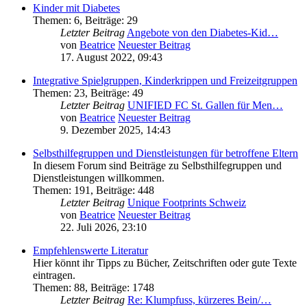
Kinder mit Diabetes
Themen
:
6
,
Beiträge
:
29
Letzter Beitrag
Angebote von den Diabetes-Kid…
von
Beatrice
Neuester Beitrag
17. August 2022, 09:43
Integrative Spielgruppen, Kinderkrippen und Freizeitgruppen
Themen
:
23
,
Beiträge
:
49
Letzter Beitrag
UNIFIED FC St. Gallen für Men…
von
Beatrice
Neuester Beitrag
9. Dezember 2025, 14:43
Selbsthilfegruppen und Dienstleistungen für betroffene Eltern
In diesem Forum sind Beiträge zu Selbsthilfegruppen und
Dienstleistungen willkommen.
Themen
:
191
,
Beiträge
:
448
Letzter Beitrag
Unique Footprints Schweiz
von
Beatrice
Neuester Beitrag
22. Juli 2026, 23:10
Empfehlenswerte Literatur
Hier könnt ihr Tipps zu Bücher, Zeitschriften oder gute Texte
eintragen.
Themen
:
88
,
Beiträge
:
1748
Letzter Beitrag
Re: Klumpfuss, kürzeres Bein/…