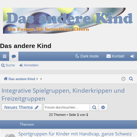
Das andere Kind
Dark mode
Kontakt
ch
Suche
or
Anmelden
n
ne
en
m
S
Das andere Kind
llz
el
u
Integrative Spielgruppen, Kinderkrippen und
c
ug
de
Freizeitgruppen
h
riff
n
e
Suche
Erweiterte Suc
Neues Thema
23 Themen • Seite
1
von
1
Themen
Sportgruppen für Kinder mit Handicap, ganze Schweiz