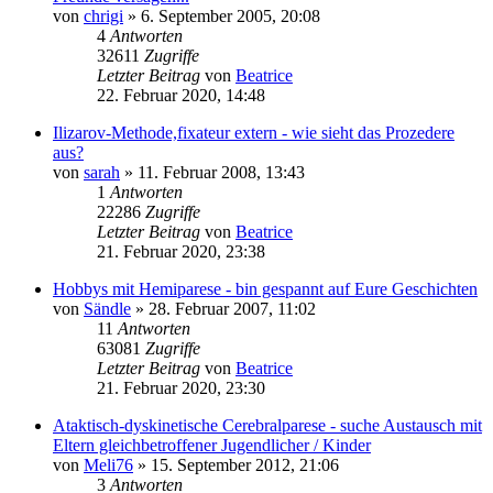
von
chrigi
» 6. September 2005, 20:08
4
Antworten
32611
Zugriffe
Letzter Beitrag
von
Beatrice
22. Februar 2020, 14:48
Ilizarov-Methode,fixateur extern - wie sieht das Prozedere
aus?
von
sarah
» 11. Februar 2008, 13:43
1
Antworten
22286
Zugriffe
Letzter Beitrag
von
Beatrice
21. Februar 2020, 23:38
Hobbys mit Hemiparese - bin gespannt auf Eure Geschichten
von
Sändle
» 28. Februar 2007, 11:02
11
Antworten
63081
Zugriffe
Letzter Beitrag
von
Beatrice
21. Februar 2020, 23:30
Ataktisch-dyskinetische Cerebralparese - suche Austausch mit
Eltern gleichbetroffener Jugendlicher / Kinder
von
Meli76
» 15. September 2012, 21:06
3
Antworten