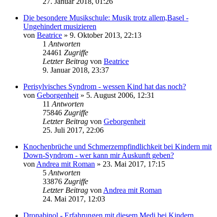
27. Januar 2018, 01:26
Die besondere Musikschule: Musik trotz allem,Basel -
Ungehindert musizieren
von
Beatrice
» 9. Oktober 2013, 22:13
1
Antworten
24461
Zugriffe
Letzter Beitrag
von
Beatrice
9. Januar 2018, 23:37
Perisylvisches Syndrom - wessen Kind hat das noch?
von
Geborgenheit
» 5. August 2006, 12:31
11
Antworten
75846
Zugriffe
Letzter Beitrag
von
Geborgenheit
25. Juli 2017, 22:06
Knochenbrüche und Schmerzempfindlichkeit bei Kindern mit
Down-Syndrom - wer kann mir Auskunft geben?
von
Andrea mit Roman
» 23. Mai 2017, 17:15
5
Antworten
33876
Zugriffe
Letzter Beitrag
von
Andrea mit Roman
24. Mai 2017, 12:03
Dronabinol - Erfahrungen mit diesem Medi bei Kindern