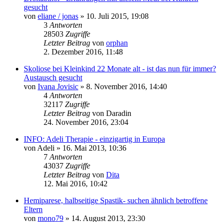
gesucht
von
eliane / jonas
» 10. Juli 2015, 19:08
3
Antworten
28503
Zugriffe
Letzter Beitrag
von
orphan
2. Dezember 2016, 11:48
Skoliose bei Kleinkind 22 Monate alt - ist das nun für immer?
Austausch gesucht
von
Ivana Jovisic
» 8. November 2016, 14:40
4
Antworten
32117
Zugriffe
Letzter Beitrag
von
Daradin
24. November 2016, 23:04
INFO: Adeli Therapie - einzigartig in Europa
von
Adeli
» 16. Mai 2013, 10:36
7
Antworten
43037
Zugriffe
Letzter Beitrag
von
Dita
12. Mai 2016, 10:42
Hemiparese, halbseitige Spastik- suchen ähnlich betroffene
Eltern
von
mono79
» 14. August 2013, 23:30