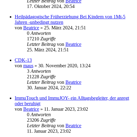
Letzter Beitrag
von
Beatrice
17. Oktober 2024, 20:54
Heilpädagogische Früherziehung Bei Kindern von 1Mt-5
Jahren -unbedingt nutzen
von
Beatrice
» 25. März 2024, 21:51
0
Antworten
17210
Zugriffe
Letzter Beitrag
von
Beatrice
25. März 2024, 21:51
CDK-13
von
maus
» 30. November 2020, 13:24
3
Antworten
21228
Zugriffe
Letzter Beitrag
von
Beatrice
30. Januar 2024, 22:22
ImmuTouch und ImmuJOY- ein Alltagsbegleiter, der anregt
oder beruhigt
von
Beatrice
» 11. Januar 2023, 23:02
0
Antworten
23206
Zugriffe
Letzter Beitrag
von
Beatrice
11. Januar 2023, 23:02