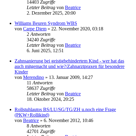
14403
Zugriffe
Letzter Beitrag
von
Beatrice
2. Dezember 2025, 20:00
Williams Beuren Syndrom WBS
von
Carpe Diem
» 22. November 2020, 03:18
2
Antworten
34240
Zugriffe
Letzter Beitrag
von
Beatrice
6. Juni 2025, 12:51
Zahnsanierung bei geistigbehindertem Kind - wer hat das
auch mitgemacht und wie?/Zahnarztpraxen für besondere
Kinder
von
Merendino
» 13. Januar 2009, 14:27
11
Antworten
58637
Zugriffe
Letzter Beitrag
von
Beatrice
18. Oktober 2024, 20:25
Rollstuhlautos BS/LU/SG/TG/ZH u.noch eine Frage
(PKW+Rollikind)
von
Beatrice
» 6. November 2012, 10:46
8
Antworten
42701
Zugriffe