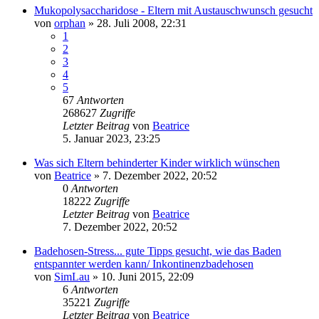
Mukopolysaccharidose - Eltern mit Austauschwunsch gesucht
von
orphan
» 28. Juli 2008, 22:31
1
2
3
4
5
67
Antworten
268627
Zugriffe
Letzter Beitrag
von
Beatrice
5. Januar 2023, 23:25
Was sich Eltern behinderter Kinder wirklich wünschen
von
Beatrice
» 7. Dezember 2022, 20:52
0
Antworten
18222
Zugriffe
Letzter Beitrag
von
Beatrice
7. Dezember 2022, 20:52
Badehosen-Stress... gute Tipps gesucht, wie das Baden
entspannter werden kann/ Inkontinenzbadehosen
von
SimLau
» 10. Juni 2015, 22:09
6
Antworten
35221
Zugriffe
Letzter Beitrag
von
Beatrice