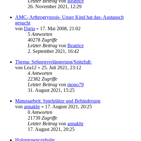
Letzter Beitrag
von
Beatrice
26. November 2021, 12:29
AMC- Arthrogryposis- Unser Kind hat das- Austausch
gesucht
von
Daria
» 17. Mai 2008, 21:02
5
Antworten
40278
Zugriffe
Letzter Beitrag
von
Beatrice
2. September 2021, 16:42
Thema: Sehnenverlängerung/Spitzfuß:
von
Lea12
» 25. Juli 2021, 23:12
4
Antworten
22382
Zugriffe
Letzter Beitrag
von
mono79
31. August 2021, 15:25
Maturaarbeit: Spielplätze und Behinderung
von
annakhr
» 17. August 2021, 20:25
0
Antworten
21739
Zugriffe
Letzter Beitrag
von
annakhr
17. August 2021, 20:25
Holoprosencephalie