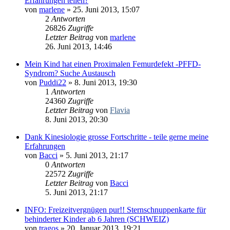
Erfahrungen teilen?
von
marlene
» 25. Juni 2013, 15:07
2
Antworten
26826
Zugriffe
Letzter Beitrag
von
marlene
26. Juni 2013, 14:46
Mein Kind hat einen Proximalen Femurdefekt -PFFD-
Syndrom? Suche Austausch
von
Puddi22
» 8. Juni 2013, 19:30
1
Antworten
24360
Zugriffe
Letzter Beitrag
von
Flavia
8. Juni 2013, 20:30
Dank Kinesiologie grosse Fortschritte - teile gerne meine
Erfahrungen
von
Bacci
» 5. Juni 2013, 21:17
0
Antworten
22572
Zugriffe
Letzter Beitrag
von
Bacci
5. Juni 2013, 21:17
INFO: Freizeitvergnügen pur!! Sternschnuppenkarte für
behinderter Kinder ab 6 Jahren (SCHWEIZ)
von
tragos
» 20. Januar 2013, 19:21