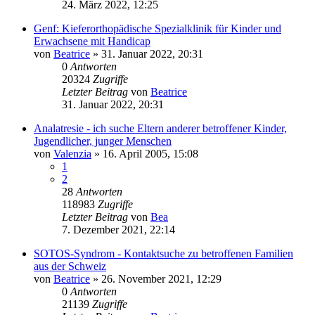
24. März 2022, 12:25
Genf: Kieferorthopädische Spezialklinik für Kinder und
Erwachsene mit Handicap
von
Beatrice
» 31. Januar 2022, 20:31
0
Antworten
20324
Zugriffe
Letzter Beitrag
von
Beatrice
31. Januar 2022, 20:31
Analatresie - ich suche Eltern anderer betroffener Kinder,
Jugendlicher, junger Menschen
von
Valenzia
» 16. April 2005, 15:08
1
2
28
Antworten
118983
Zugriffe
Letzter Beitrag
von
Bea
7. Dezember 2021, 22:14
SOTOS-Syndrom - Kontaktsuche zu betroffenen Familien
aus der Schweiz
von
Beatrice
» 26. November 2021, 12:29
0
Antworten
21139
Zugriffe