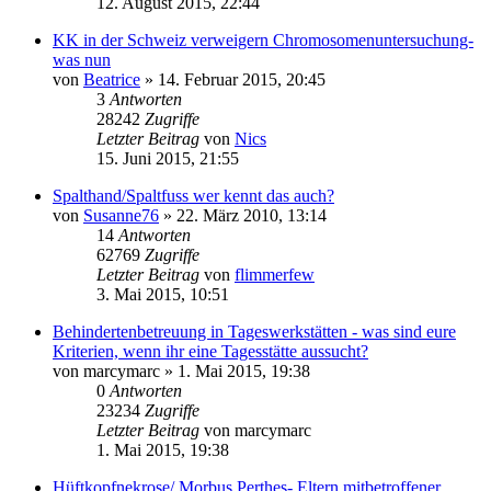
12. August 2015, 22:44
KK in der Schweiz verweigern Chromosomenuntersuchung-
was nun
von
Beatrice
» 14. Februar 2015, 20:45
3
Antworten
28242
Zugriffe
Letzter Beitrag
von
Nics
15. Juni 2015, 21:55
Spalthand/Spaltfuss wer kennt das auch?
von
Susanne76
» 22. März 2010, 13:14
14
Antworten
62769
Zugriffe
Letzter Beitrag
von
flimmerfew
3. Mai 2015, 10:51
Behindertenbetreuung in Tageswerkstätten - was sind eure
Kriterien, wenn ihr eine Tagesstätte aussucht?
von
marcymarc
» 1. Mai 2015, 19:38
0
Antworten
23234
Zugriffe
Letzter Beitrag
von
marcymarc
1. Mai 2015, 19:38
Hüftkopfnekrose/ Morbus Perthes- Eltern mitbetroffener