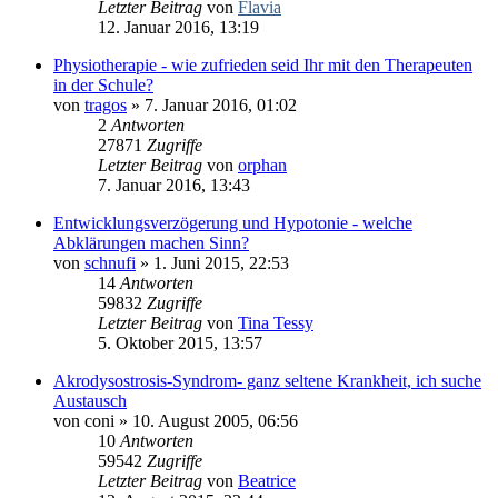
Letzter Beitrag
von
Flavia
12. Januar 2016, 13:19
Physiotherapie - wie zufrieden seid Ihr mit den Therapeuten
in der Schule?
von
tragos
» 7. Januar 2016, 01:02
2
Antworten
27871
Zugriffe
Letzter Beitrag
von
orphan
7. Januar 2016, 13:43
Entwicklungsverzögerung und Hypotonie - welche
Abklärungen machen Sinn?
von
schnufi
» 1. Juni 2015, 22:53
14
Antworten
59832
Zugriffe
Letzter Beitrag
von
Tina Tessy
5. Oktober 2015, 13:57
Akrodysostrosis-Syndrom- ganz seltene Krankheit, ich suche
Austausch
von
coni
» 10. August 2005, 06:56
10
Antworten
59542
Zugriffe
Letzter Beitrag
von
Beatrice