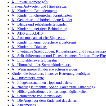
↳ Private Homepage`s
Fragen, Antworten und Hinweise zu:
↳ Kinder mit Behinderungen
↳ Kinder mit chronischen Krankheiten
↳ Gehörlose und hörbehinderte Kinder
↳ Blinde und sehbehinderte Kinder
↳ Kinder mit geistiger Behinderung
↳ ADS und ADHS
↳ Autismus, autistische Züge e.t.c.
↳ Kinder mit einer Spracherwerbsstörung
↳ Kinder mit Diabetes
↳ Integrative Spielgruppen, Kinderkrippen und Freizeitgrupp
↳ Selbsthilfegruppen und Dienstleistungen für betroffene Elte
↳ Empfehlenswerte Literatur
↳ Himmelskinder, Sternenkinder e.t.c.
↳ Wenn unsere Kinder erwachsen werden
Kinder, die besonders intensive Betreuung benötigen
↳ Hilfsmittel/Geräte
↳ Pflegemassnahmen Tipps und Tricks
↳ Nahrungsaufnahme (Sonde, Parenterale Ernährung)
↳ Hilfsorganisationen / Entlastungsmöglichkeiten
↳ Schulkariere von Intensivkids
↳ Die Angst vor dem Ende und das danach
↳ Allgemeines