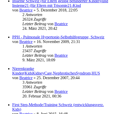
Insieme Schweiz (für Eltern geistig behinderter Kinder)/und
Insieme21 (für Eltern mit Trisomie21-Kind
von
Beatrice
» 5. Dezember 2018, 22:05
2
Antworten
26324
Zugriffe
Letzter Beitrag
von
Beatrice
24. März 2021, 20:42
PPH - Pulmonale Hypertonie-Selbsthilfegruppe, Schweiz
von
Beatrice
» 16. November 2009, 21:31
1
Antworten
23437
Zugriffe
Letzter Beitrag
von
Beatrice
9. März 2021, 18:09
Nierenkranke
Kinder(KidsKidneyCare,NephrotischesSyndrom,HUS
von
Beatrice
» 25. Dezember 2007, 20:44
3
Antworten
35961
Zugriffe
Letzter Beitrag
von
Beatrice
20. Februar 2021, 00:36
First Step-Methode/Training Schweiz (entwicklungsverz.
Kids)
von
Beatrice
» 8. Juni 2015, 16:48