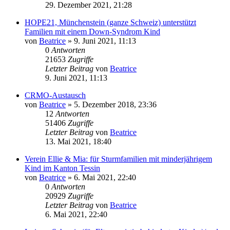
29. Dezember 2021, 21:28
HOPE21, Münchenstein (ganze Schweiz) unterstützt
Familien mit einem Down-Syndrom Kind
von
Beatrice
» 9. Juni 2021, 11:13
0
Antworten
21653
Zugriffe
Letzter Beitrag
von
Beatrice
9. Juni 2021, 11:13
CRMO-Austausch
von
Beatrice
» 5. Dezember 2018, 23:36
12
Antworten
51406
Zugriffe
Letzter Beitrag
von
Beatrice
13. Mai 2021, 18:40
Verein Ellie & Mia: für Sturmfamilien mit minderjährigem
Kind im Kanton Tessin
von
Beatrice
» 6. Mai 2021, 22:40
0
Antworten
20929
Zugriffe
Letzter Beitrag
von
Beatrice
6. Mai 2021, 22:40