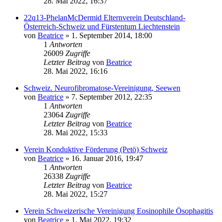
28. Mai 2022, 16:37
22q13-PhelanMcDermid Elternverein Deutschland-
Österreich-Schweiz und Fürstentum Liechtenstein
von
Beatrice
» 1. September 2014, 18:00
1
Antworten
26009
Zugriffe
Letzter Beitrag
von
Beatrice
28. Mai 2022, 16:16
Schweiz. Neurofibromatose-Vereinigung, Seewen
von
Beatrice
» 7. September 2012, 22:35
1
Antworten
23064
Zugriffe
Letzter Beitrag
von
Beatrice
28. Mai 2022, 15:33
Verein Konduktive Förderung (Petö) Schweiz
von
Beatrice
» 16. Januar 2016, 19:47
1
Antworten
26338
Zugriffe
Letzter Beitrag
von
Beatrice
28. Mai 2022, 15:27
Verein Schweizerische Vereinigung Eosinophile Ösophagitis
von
Beatrice
» 1. Mai 2022, 19:32