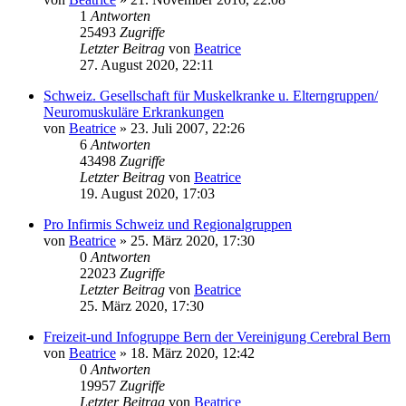
1
Antworten
25493
Zugriffe
Letzter Beitrag
von
Beatrice
27. August 2020, 22:11
Schweiz. Gesellschaft für Muskelkranke u. Elterngruppen/
Neuromuskuläre Erkrankungen
von
Beatrice
» 23. Juli 2007, 22:26
6
Antworten
43498
Zugriffe
Letzter Beitrag
von
Beatrice
19. August 2020, 17:03
Pro Infirmis Schweiz und Regionalgruppen
von
Beatrice
» 25. März 2020, 17:30
0
Antworten
22023
Zugriffe
Letzter Beitrag
von
Beatrice
25. März 2020, 17:30
Freizeit-und Infogruppe Bern der Vereinigung Cerebral Bern
von
Beatrice
» 18. März 2020, 12:42
0
Antworten
19957
Zugriffe
Letzter Beitrag
von
Beatrice