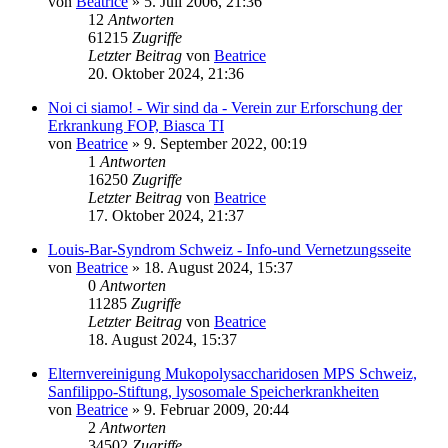
von
Beatrice
» 5. Juli 2006, 21:36
12
Antworten
61215
Zugriffe
Letzter Beitrag
von
Beatrice
20. Oktober 2024, 21:36
Noi ci siamo! - Wir sind da - Verein zur Erforschung der
Erkrankung FOP, Biasca TI
von
Beatrice
» 9. September 2022, 00:19
1
Antworten
16250
Zugriffe
Letzter Beitrag
von
Beatrice
17. Oktober 2024, 21:37
Louis-Bar-Syndrom Schweiz - Info-und Vernetzungsseite
von
Beatrice
» 18. August 2024, 15:37
0
Antworten
11285
Zugriffe
Letzter Beitrag
von
Beatrice
18. August 2024, 15:37
Elternvereinigung Mukopolysaccharidosen MPS Schweiz,
Sanfilippo-Stiftung, lysosomale Speicherkrankheiten
von
Beatrice
» 9. Februar 2009, 20:44
2
Antworten
34502
Zugriffe