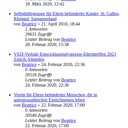
18. März 2020, 12:42
Selbsthilfegruppe für Eltern behinderter Kinder, St. Gallen,
Rheintal, Sarganserland
von
Beatrice
» 21. April 2010, 18:44
2
Antworten
29631
Zugriffe
Letzter Beitrag
von
Beatrice
28. Februar 2020, 15:38
VED-Verbale Entwicklungsdyspraxie-Elterntreffen 2021
Zürich-Altstetten
von
Beatrice
» 24. Februar 2020, 22:36
0
Antworten
20518
Zugriffe
Letzter Beitrag
von
Beatrice
24. Februar 2020, 22:36
Verein für Eltern behinderter Menschen, die in
antroposophischen Einrichtungen leben
von
Beatrice
» 22. Februar 2020, 17:00
0
Antworten
20549
Zugriffe
Letzter Beitrag
von
Beatrice
22. Februar 2020, 17:00