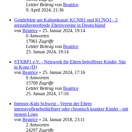
Letzter Beitrag
von
Beatrice
9. April 2024, 21:36
Gendefekte am Kaliumkanal: KCNB1 und KCNQ2 - 2
grenzübergreifende Elternvereine in Deutschland
von
Beatrice
» 25. Januar 2024, 19:14
0
Antworten
17961
Zugriffe
Letzter Beitrag
von
Beatrice
25. Januar 2024, 19:14
STXBP1 e.V. - Netzwerk für Eltern betroffener Kinder, Sitz
in Konz (D)
von
Beatrice
» 25. Januar 2024, 17:16
0
Antworten
15709
Zugriffe
Letzter Beitrag
von
Beatrice
25. Januar 2024, 17:16
Intensiv-Kids Schweiz - Verein der Eltern
intensivpflegebedürftiger oder chronisch kranker Kinder - mit
neuem Logo
von
Beatrice
» 24. Januar 2018, 23:11
2
Antworten
24297
Zugriffe