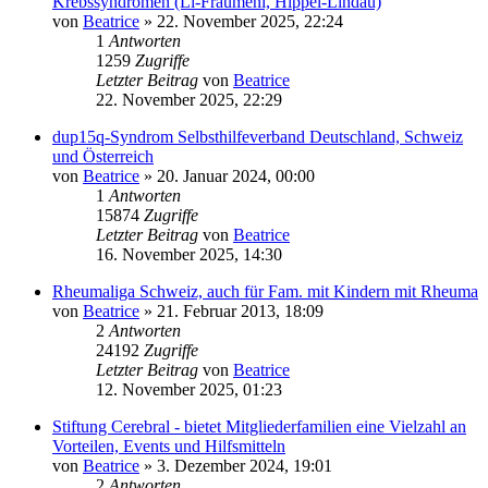
Krebssyndromen (Li-Fraumeni, Hippel-Lindau)
von
Beatrice
» 22. November 2025, 22:24
1
Antworten
1259
Zugriffe
Letzter Beitrag
von
Beatrice
22. November 2025, 22:29
dup15q-Syndrom Selbsthilfeverband Deutschland, Schweiz
und Österreich
von
Beatrice
» 20. Januar 2024, 00:00
1
Antworten
15874
Zugriffe
Letzter Beitrag
von
Beatrice
16. November 2025, 14:30
Rheumaliga Schweiz, auch für Fam. mit Kindern mit Rheuma
von
Beatrice
» 21. Februar 2013, 18:09
2
Antworten
24192
Zugriffe
Letzter Beitrag
von
Beatrice
12. November 2025, 01:23
Stiftung Cerebral - bietet Mitgliederfamilien eine Vielzahl an
Vorteilen, Events und Hilfsmitteln
von
Beatrice
» 3. Dezember 2024, 19:01
2
Antworten