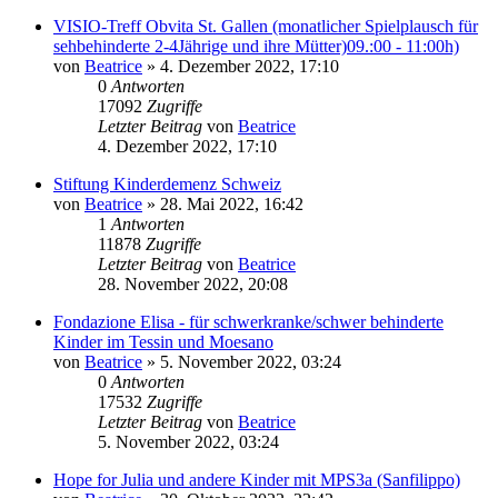
VISIO-Treff Obvita St. Gallen (monatlicher Spielplausch für
sehbehinderte 2-4Jährige und ihre Mütter)09.:00 - 11:00h)
von
Beatrice
» 4. Dezember 2022, 17:10
0
Antworten
17092
Zugriffe
Letzter Beitrag
von
Beatrice
4. Dezember 2022, 17:10
Stiftung Kinderdemenz Schweiz
von
Beatrice
» 28. Mai 2022, 16:42
1
Antworten
11878
Zugriffe
Letzter Beitrag
von
Beatrice
28. November 2022, 20:08
Fondazione Elisa - für schwerkranke/schwer behinderte
Kinder im Tessin und Moesano
von
Beatrice
» 5. November 2022, 03:24
0
Antworten
17532
Zugriffe
Letzter Beitrag
von
Beatrice
5. November 2022, 03:24
Hope for Julia und andere Kinder mit MPS3a (Sanfilippo)