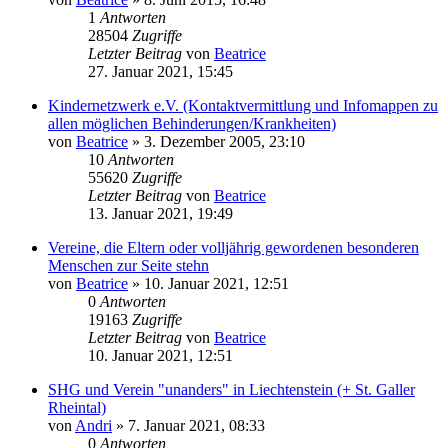
1
Antworten
28504
Zugriffe
Letzter Beitrag
von
Beatrice
27. Januar 2021, 15:45
Kindernetzwerk e.V. (Kontaktvermittlung und Infomappen zu
allen möglichen Behinderungen/Krankheiten)
von
Beatrice
» 3. Dezember 2005, 23:10
10
Antworten
55620
Zugriffe
Letzter Beitrag
von
Beatrice
13. Januar 2021, 19:49
Vereine, die Eltern oder volljährig gewordenen besonderen
Menschen zur Seite stehn
von
Beatrice
» 10. Januar 2021, 12:51
0
Antworten
19163
Zugriffe
Letzter Beitrag
von
Beatrice
10. Januar 2021, 12:51
SHG und Verein "unanders" in Liechtenstein (+ St. Galler
Rheintal)
von
Andri
» 7. Januar 2021, 08:33
0
Antworten