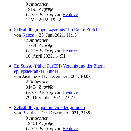
0
Antworten
19193
Zugriffe
Letzter Beitrag
von
Beatrice
1. Mai 2022, 19:32
Selbsthilfegruppe "4parents" im Raum Zürich
von
Kanza
» 25. Juni 2021, 11:15
2
Antworten
17879
Zugriffe
Letzter Beitrag
von
Beatrice
10. April 2022, 14:51
EpiSuisse (früher ParEPI) Vereinigung der Eltern
epilepsiekranker Kinder
von
Jasmine
» 11. Dezember 2004, 10:08
2
Antworten
31454
Zugriffe
Letzter Beitrag
von
Beatrice
29. Dezember 2021, 22:27
Selbsthilfegruppe finden oder gründen
von
Beatrice
» 29. Dezember 2021, 21:28
0
Antworten
19461
Zugriffe
Letzter Beitrag
von
Beatrice