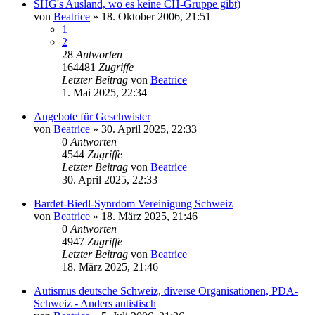
SHG's Ausland, wo es keine CH-Gruppe gibt)
von
Beatrice
» 18. Oktober 2006, 21:51
1
2
28
Antworten
164481
Zugriffe
Letzter Beitrag
von
Beatrice
1. Mai 2025, 22:34
Angebote für Geschwister
von
Beatrice
» 30. April 2025, 22:33
0
Antworten
4544
Zugriffe
Letzter Beitrag
von
Beatrice
30. April 2025, 22:33
Bardet-Biedl-Synrdom Vereinigung Schweiz
von
Beatrice
» 18. März 2025, 21:46
0
Antworten
4947
Zugriffe
Letzter Beitrag
von
Beatrice
18. März 2025, 21:46
Autismus deutsche Schweiz, diverse Organisationen, PDA-
Schweiz - Anders autistisch