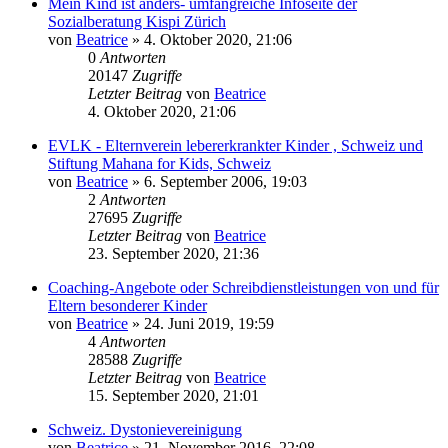
Mein Kind ist anders- umfangreiche Infoseite der
Sozialberatung Kispi Zürich
von
Beatrice
» 4. Oktober 2020, 21:06
0
Antworten
20147
Zugriffe
Letzter Beitrag
von
Beatrice
4. Oktober 2020, 21:06
EVLK - Elternverein lebererkrankter Kinder , Schweiz und
Stiftung Mahana for Kids, Schweiz
von
Beatrice
» 6. September 2006, 19:03
2
Antworten
27695
Zugriffe
Letzter Beitrag
von
Beatrice
23. September 2020, 21:36
Coaching-Angebote oder Schreibdienstleistungen von und für
Eltern besonderer Kinder
von
Beatrice
» 24. Juni 2019, 19:59
4
Antworten
28588
Zugriffe
Letzter Beitrag
von
Beatrice
15. September 2020, 21:01
Schweiz. Dystonievereinigung
von
Beatrice
» 21. November 2016, 22:08