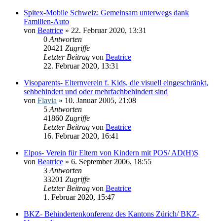
Spitex-Mobile Schweiz: Gemeinsam unterwegs dank
Familien-Auto
von
Beatrice
» 22. Februar 2020, 13:31
0
Antworten
20421
Zugriffe
Letzter Beitrag
von
Beatrice
22. Februar 2020, 13:31
Visoparents- Elternverein f. Kids, die visuell eingeschränkt,
sehbehindert und oder mehrfachbehindert sind
von
Flavia
» 10. Januar 2005, 21:08
5
Antworten
41860
Zugriffe
Letzter Beitrag
von
Beatrice
16. Februar 2020, 16:41
Elpos- Verein für Eltern von Kindern mit POS/ AD(H)S
von
Beatrice
» 6. September 2006, 18:55
3
Antworten
33201
Zugriffe
Letzter Beitrag
von
Beatrice
1. Februar 2020, 15:47
BKZ- Behindertenkonferenz des Kantons Zürich/ BKZ-