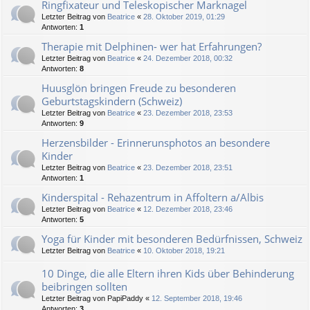
Ringfixateur und Teleskopischer Marknagel
Letzter Beitrag von
Beatrice
«
28. Oktober 2019, 01:29
Antworten:
1
Therapie mit Delphinen- wer hat Erfahrungen?
Letzter Beitrag von
Beatrice
«
24. Dezember 2018, 00:32
Antworten:
8
Huusglön bringen Freude zu besonderen
Geburtstagskindern (Schweiz)
Letzter Beitrag von
Beatrice
«
23. Dezember 2018, 23:53
Antworten:
9
Herzensbilder - Erinnerunsphotos an besondere
Kinder
Letzter Beitrag von
Beatrice
«
23. Dezember 2018, 23:51
Antworten:
1
Kinderspital - Rehazentrum in Affoltern a/Albis
Letzter Beitrag von
Beatrice
«
12. Dezember 2018, 23:46
Antworten:
5
Yoga für Kinder mit besonderen Bedürfnissen, Schweiz
Letzter Beitrag von
Beatrice
«
10. Oktober 2018, 19:21
10 Dinge, die alle Eltern ihren Kids über Behinderung
beibringen sollten
Letzter Beitrag von
PapiPaddy
«
12. September 2018, 19:46
Antworten:
3