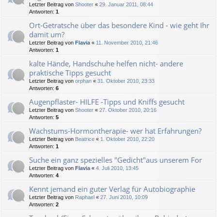
Letzter Beitrag von
Shooter
«
29. Januar 2011, 08:44
Antworten:
1
Ort-Getratsche über das besondere Kind - wie geht Ihr
damit um?
Letzter Beitrag von
Flavia
«
11. November 2010, 21:46
Antworten:
1
kalte Hände, Handschuhe helfen nicht- andere
praktische Tipps gesucht
Letzter Beitrag von
orphan
«
31. Oktober 2010, 23:33
Antworten:
6
Augenpflaster- HILFE -Tipps und Kniffs gesucht
Letzter Beitrag von
Shooter
«
27. Oktober 2010, 20:16
Antworten:
5
Wachstums-Hormontherapie- wer hat Erfahrungen?
Letzter Beitrag von
Beatrice
«
1. Oktober 2010, 22:20
Antworten:
1
Suche ein ganz spezielles "Gedicht"aus unserem For
Letzter Beitrag von
Flavia
«
4. Juli 2010, 13:45
Antworten:
4
Kennt jemand ein guter Verlag für Autobiographie
Letzter Beitrag von
Raphael
«
27. Juni 2010, 10:09
Antworten:
2