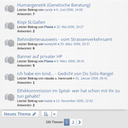
Humangenetik (Genetische Beratung)
Letzter Beitrag von
sandy
«
6. Juni 2006, 14:09
Antworten:
7
Kispi St.Gallen
Letzter Beitrag von
Flavia
«
22. Mai 2006, 19:27
Antworten:
2
Behindertenausweis - vom Strassenverkehrsamt
Letzter Beitrag von
tweety96
«
25. März 2006, 20:37
Antworten:
6
Banner auf privater HP
Letzter Beitrag von
Flavia
«
9. März 2006, 09:41
Antworten:
5
ich habe ein kind... - Gedicht von Do Solis-Rangel
Letzter Beitrag von
claudia u. hansruedi
«
31. Januar 2006, 09:41
Antworten:
1
Ethikkommission im Spital- wer hat schon mit ihr zu
tun gehabt?
Letzter Beitrag von
batida
«
13. November 2005, 22:52
Antworten:
2
Neues Thema
2
1
Nächste
156 Themen