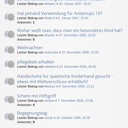
Letzter Beitrag von
Mebeky
«
26. Januar 2007, 19:23
Hat jemand Verwendung für Antamups 10?
Letzter Beitrag von
Heidi+2
«
6. Januar 2007, 15:24
Antworten:
1
Woher weiß man, dass man ein besonderes Kind hat?
Letzter Beitrag von
Shooter
«
27. Dezember 2006, 19:52
Antworten:
5
Weihnachten
Letzter Beitrag von
Jeannette
«
23. Dezember 2006, 15:29
pflegebett erhalten
Letzter Beitrag von
rebekka
«
22. Dezember 2006, 00:45
Handschuhe für spastische Kinderhand gesucht -
etwas mit Klettverschluss erhältlich?
Letzter Beitrag von
Marisa1
«
8. November 2006, 13:12
Schere mit Hilfsgriff
Letzter Beitrag von
simone
«
7. November 2006, 23:38
Antworten:
4
Begegnungstag
Letzter Beitrag von
sandy
«
16. Oktober 2006, 16:30
Antworten:
9