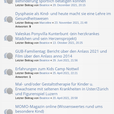
Behinderung sportlich betätigen können
Letzter Beitrag von
Beatrice
«
29. Dezember 2021, 20:15
Dysphasie als Kind- und heute macht sie eine Lehre im
Gesundheitswesen
Letzter Beitrag von
Marceline
«
23. November 2021, 21:48
Antworten:
9
Valeskas Ponyvilla Kunterbunt -(ein herzkrankes
Mädchen und sein Herzensprojekt)
Letzter Beitrag von
Beatrice
«
13. Oktober 2021, 20:25
GUB-Familientag: Bericht über den Anlass 2021 und
Film über den Anlass anno 2014
Letzter Beitrag von
Beatrice
«
29. Juni 2021, 21:56
Erfahrungen zum Kids Camp Nottwil
Letzter Beitrag von
Beatrice
«
25. April 2021, 22:21
Antworten:
1
Mal- und/oder Gestaltstherapie für Kinder u.
Erwachsene mit seltenen Krankheiten in Uster/Zürich
und Figurenspiel Luzern
Letzter Beitrag von
Beatrice
«
20. April 2021, 20:58
MOMO-Magazin online (Wissenswertes rund ums
besondere Kind)