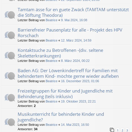
Tamtam ässe für en guete Zwäck (TAMTAM unterstützt
die Stiftung Theodora)
Letzter Beitrag von
Beatrice
«
9. Mai 2024, 16:08
Barrierefreier Pausenplatz für alle - Projekt des HPV
Rorschach
Letzter Beitrag von
Beatrice
«
12. März 2024, 14:59
Kontaktsuche zu Betroffenen -(div. seltene
Skeletterkrankungen)
Letzter Beitrag von
Beatrice
«
8. März 2024, 00:22
Baden AG: Der Löwenkindertreff für Familien mit
behindertem Kind- möchte gerne wieder aufleben
Letzter Beitrag von
Beatrice
«
16. Dezember 2023, 01:06
Freizeitgruppen für Kinder und Jugendliche mit
Behinderung (teils inklusiv)
Letzter Beitrag von
Beatrice
«
19. Oktober 2023, 22:21
Antworten:
2
Musikunterricht für behinderte Kinder und
Jugendliche?
Letzter Beitrag von
Beatrice
«
14. Mai 2023, 16:50
Antworten:
34
1
2
3