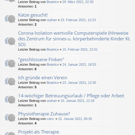
Letzter Beitrag von
Beatrice
«
29. März 2021, 22:30
Antworten:
1
Katze gesucht!
Letzter Beitrag von
orphan
«
23. Februar 2021, 12:23
Antworten:
2
Corona-Isolation wertvolle Computerspiele (Hinweise
des Zentrum für sinnes-u. körperbehinderte Kinder Kt.
SO)
Letzter Beitrag von
Beatrice
«
15. Februar 2021, 21:51
"geschlossene Finken"
Letzter Beitrag von
Beatrice
«
24. Januar 2021, 18:53
Antworten:
6
Ich gründe einen Verein
Letzter Beitrag von
Beatrice
«
23. Januar 2021, 12:30
Antworten:
5
14-wöchiger Betreuungsurlaub / Pflege oder Arbeit
Letzter Beitrag von
orphan
«
15. Januar 2021, 12:18
Antworten:
1
Physiotherapie Zuhause?
Letzter Beitrag von
caro-
«
15. Januar 2021, 00:35
Antworten:
4
Projekt als Therapie