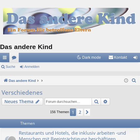
Das andere Kind
Dark mode
Kontakt
ch
Suche
or
Anmelden
n
ne
en
m
S
Das andere Kind
llz
el
u
Verschiedenes
c
ug
de
Suche
Erweiterte Suc
Neues Thema
h
riff
n
e
2
1
Nächste
156 Themen
Themen
Restaurants und Hotels, die inklusiv arbeiten -und
Menschen mit Beeinträchtigung beschäftigen