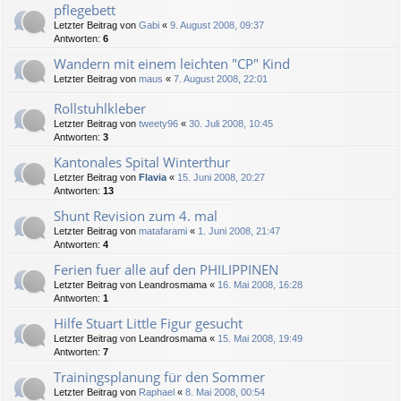
pflegebett
Letzter Beitrag von
Gabi
«
9. August 2008, 09:37
Antworten:
6
Wandern mit einem leichten "CP" Kind
Letzter Beitrag von
maus
«
7. August 2008, 22:01
Rollstuhlkleber
Letzter Beitrag von
tweety96
«
30. Juli 2008, 10:45
Antworten:
3
Kantonales Spital Winterthur
Letzter Beitrag von
Flavia
«
15. Juni 2008, 20:27
Antworten:
13
Shunt Revision zum 4. mal
Letzter Beitrag von
matafarami
«
1. Juni 2008, 21:47
Antworten:
4
Ferien fuer alle auf den PHILIPPINEN
Letzter Beitrag von
Leandrosmama
«
16. Mai 2008, 16:28
Antworten:
1
Hilfe Stuart Little Figur gesucht
Letzter Beitrag von
Leandrosmama
«
15. Mai 2008, 19:49
Antworten:
7
Trainingsplanung für den Sommer
Letzter Beitrag von
Raphael
«
8. Mai 2008, 00:54