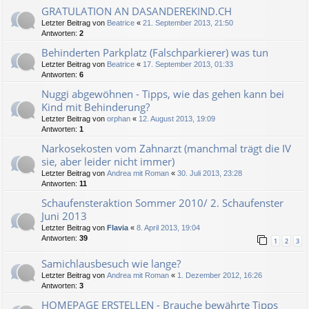
GRATULATION AN DASANDEREKIND.CH
Letzter Beitrag von
Beatrice
«
21. September 2013, 21:50
Antworten:
2
Behinderten Parkplatz (Falschparkierer) was tun
Letzter Beitrag von
Beatrice
«
17. September 2013, 01:33
Antworten:
6
Nuggi abgewöhnen - Tipps, wie das gehen kann bei
Kind mit Behinderung?
Letzter Beitrag von
orphan
«
12. August 2013, 19:09
Antworten:
1
Narkosekosten vom Zahnarzt (manchmal trägt die IV
sie, aber leider nicht immer)
Letzter Beitrag von
Andrea mit Roman
«
30. Juli 2013, 23:28
Antworten:
11
Schaufensteraktion Sommer 2010/ 2. Schaufenster
Juni 2013
Letzter Beitrag von
Flavia
«
8. April 2013, 19:04
Antworten:
39
1
2
3
Samichlausbesuch wie lange?
Letzter Beitrag von
Andrea mit Roman
«
1. Dezember 2012, 16:26
Antworten:
3
HOMEPAGE ERSTELLEN - Brauche bewährte Tipps