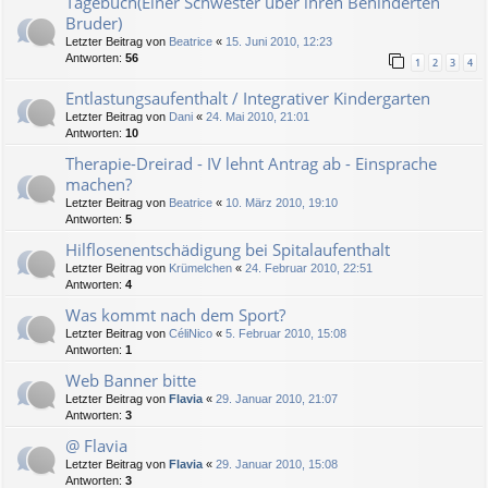
Tagebuch(Einer Schwester über ihren Behinderten
Bruder)
Letzter Beitrag von
Beatrice
«
15. Juni 2010, 12:23
Antworten:
56
1
2
3
4
Entlastungsaufenthalt / Integrativer Kindergarten
Letzter Beitrag von
Dani
«
24. Mai 2010, 21:01
Antworten:
10
Therapie-Dreirad - IV lehnt Antrag ab - Einsprache
machen?
Letzter Beitrag von
Beatrice
«
10. März 2010, 19:10
Antworten:
5
Hilflosenentschädigung bei Spitalaufenthalt
Letzter Beitrag von
Krümelchen
«
24. Februar 2010, 22:51
Antworten:
4
Was kommt nach dem Sport?
Letzter Beitrag von
CéliNico
«
5. Februar 2010, 15:08
Antworten:
1
Web Banner bitte
Letzter Beitrag von
Flavia
«
29. Januar 2010, 21:07
Antworten:
3
@ Flavia
Letzter Beitrag von
Flavia
«
29. Januar 2010, 15:08
Antworten:
3