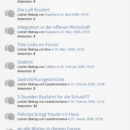
Antworten:
4
Die Luft Knistert
Letzter Beitrag von
Raphael
«
14. April 2008, 18:44
Antworten:
1
Integration in der offenen Wirtschaft
Letzter Beitrag von
Raphael
«
19. März 2008, 19:35
Antworten:
3
Tote Links im Forum
Letzter Beitrag von
Evo
«
10. März 2008, 14:53
Antworten:
4
Gedicht
Letzter Beitrag von
CéliNico
«
28. Februar 2008, 18:53
Antworten:
5
Gedicht/Kurzgeschichte
Letzter Beitrag von
Leandrosmama
«
24. Februar 2008, 13:09
Antworten:
3
3 Stunden Busfahrt für die Schule?!?
Letzter Beitrag von
Leandrosmama
«
18. Februar 2008, 12:16
Antworten:
13
Felicitas bringt freude ins Haus
Letzter Beitrag von
Leandrosmama
«
29. Januar 2008, 20:56
an alle Mütter in diesem Forum