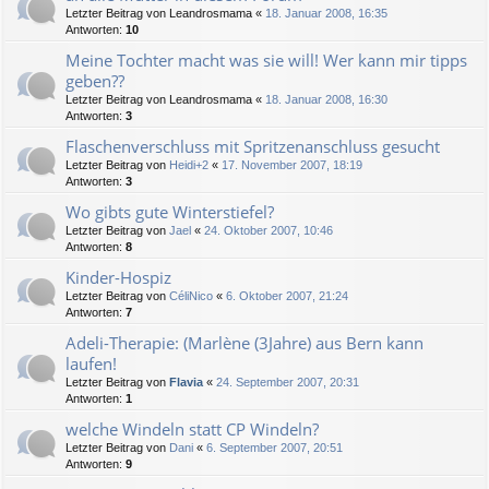
Letzter Beitrag von
Leandrosmama
«
18. Januar 2008, 16:35
Antworten:
10
Meine Tochter macht was sie will! Wer kann mir tipps
geben??
Letzter Beitrag von
Leandrosmama
«
18. Januar 2008, 16:30
Antworten:
3
Flaschenverschluss mit Spritzenanschluss gesucht
Letzter Beitrag von
Heidi+2
«
17. November 2007, 18:19
Antworten:
3
Wo gibts gute Winterstiefel?
Letzter Beitrag von
Jael
«
24. Oktober 2007, 10:46
Antworten:
8
Kinder-Hospiz
Letzter Beitrag von
CéliNico
«
6. Oktober 2007, 21:24
Antworten:
7
Adeli-Therapie: (Marlène (3Jahre) aus Bern kann
laufen!
Letzter Beitrag von
Flavia
«
24. September 2007, 20:31
Antworten:
1
welche Windeln statt CP Windeln?
Letzter Beitrag von
Dani
«
6. September 2007, 20:51
Antworten:
9