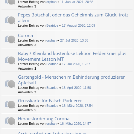
Letzter Beitrag von
orphan
«
11. Januar 2021, 20:35
Antworten:
3
Pepes Botschaft oder das Geheimnis zum Glück, trotz
allem
Letzter Beitrag von
Beatrice
«
17. August 2020, 12:09
Corona
Letzter Beitrag von
orphan
«
27. Juli 2020, 13:38
Antworten:
2
Baby / Kleinkind kostenlose Lektion Feldenkrais plus
Movement Lesson MT
Letzter Beitrag von
Beatrice
«
17. Juli 2020, 15:37
Antworten:
1
Gartengold - Menschen m.Behinderung produzieren
Apfelsaft
Letzter Beitrag von
Beatrice
«
16. April 2020, 11:50
Antworten:
3
Grusskarte für Falsch-Parkierer
Letzter Beitrag von
Beatrice
«
18. März 2020, 17:54
Antworten:
5
Herausforderung Corona
Letzter Beitrag von
orphan
«
16. März 2020, 14:57
Assistenzbeitrag Lohnabrechnung