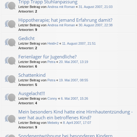
Tripp Trapp Stuhlanpassung
Letzter Beitrag von
Andrea mit Roman
«
31. August 2007, 21:03
Antworten:
2
Hippotherapie; hat jemand Erfahrung damit?
Letzter Beitrag von
Andrea mit Roman
«
30. August 2007, 22:38
Antworten:
9
Gedicht
Letzter Beitrag von
Heidi+2
«
11. August 2007, 21:51
Antworten:
2
Ferienlager für Jugendliche?
Letzter Beitrag von
Petra
«
20. Mai 2007, 13:19
Antworten:
6
Schattenkind
Letzter Beitrag von
Petra
«
19. Mai 2007, 08:55
Antworten:
5
Ausgelacht!!!
Letzter Beitrag von
Conny
«
6. Mai 2007, 15:26
Antworten:
4
Mein besonders Kind hatte eine Hirnhautentzündung -
wer hat auch ein betroffenes Kind?
Letzter Beitrag von
Mebeky
«
8. April 2007, 17:07
Antworten:
9
Sondenentwöhnung bei besonderen Kindern