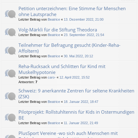
Petition unterzeichnen: Eine Stimme für Menschen
ohne Lautsprache
Letzter Beitrag von
Beatrice
«
13. Dezember 2022, 21:00
Volg-Märkli für die Stiftung Theodora
Letzter Beitrag von
Beatrice
«
23. September 2022, 21:54
Teilnehmer für Befragung gesucht (Kinder-Reha-
Affoltern)
Letzter Beitrag von
Beatrice
«
30. Mai 2022, 20:12
Reha-Rucksack und Schlitten für Kind mit
Muskelhypotonie
Letzter Beitrag von
caro-
«
12. April 2022, 15:52
Antworten:
7
Schweiz: 9 anerkannte Zentren für seltene Krankheiten
(ZSK)
Letzter Beitrag von
Beatrice
«
18. Januar 2022, 18:47
Pilotprojekt: Rollstuhltennis für Kids in Ostermundigen
BE
Letzter Beitrag von
Beatrice
«
11. Januar 2022, 21:49
PlusSport Vereine -wo sich auch Menschen mit