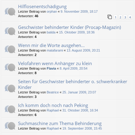
Hilflosenentschädigung
Letzter Beitrag von
orphan
«
9. November 2009, 18:17
Antworten:
46
1
2
3
4
Geschwister behinderter Kinder (Procap-Magazin)
Letzter Beitrag von
batida
«
15. Oktober 2009, 18:36
Antworten:
4
Wenn mir die Worte ausgehen...
Letzter Beitrag von
matafarami
«
13. August 2009, 20:21
Antworten:
2
Velofahren wenn Anhänger zu klein
Letzter Beitrag von
Flavia
«
8. April 2009, 20:54
Antworten:
8
Seiten für Geschwister behinderter o. schwerkranker
Kinder
Letzter Beitrag von
Beatrice
«
25. Januar 2009, 23:07
Antworten:
3
Ich komm doch noch nach Peking
Letzter Beitrag von
Raphael
«
31. Oktober 2008, 16:34
Antworten:
6
Suchmaschine zum Thema Behinderung
Letzter Beitrag von
Raphael
«
19. September 2008, 15:45