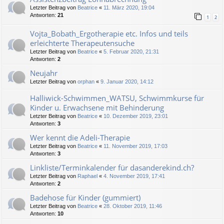
Letzter Beitrag von
Beatrice
«
11. März 2020, 19:04
Antworten:
21
1
2
Vojta_Bobath_Ergotherapie etc. Infos und teils
erleichterte Therapeutensuche
Letzter Beitrag von
Beatrice
«
5. Februar 2020, 21:31
Antworten:
2
Neujahr
Letzter Beitrag von
orphan
«
9. Januar 2020, 14:12
Halliwick-Schwimmen_WATSU, Schwimmkurse für
Kinder u. Erwachsene mit Behinderung
Letzter Beitrag von
Beatrice
«
10. Dezember 2019, 23:01
Antworten:
3
Wer kennt die Adeli-Therapie
Letzter Beitrag von
Beatrice
«
11. November 2019, 17:03
Antworten:
3
Linkliste/Terminkalender für dasanderekind.ch?
Letzter Beitrag von
Raphael
«
4. November 2019, 17:41
Antworten:
2
Badehose für Kinder (gummiert)
Letzter Beitrag von
Beatrice
«
28. Oktober 2019, 11:46
Antworten:
10