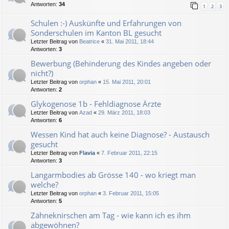
Antworten:
34
1
2
3
Schulen :-) Auskünfte und Erfahrungen von
Sonderschulen im Kanton BL gesucht
Letzter Beitrag von
Beatrice
«
31. Mai 2011, 18:44
Antworten:
3
Bewerbung (Behinderung des Kindes angeben oder
nicht?)
Letzter Beitrag von
orphan
«
15. Mai 2011, 20:01
Antworten:
2
Glykogenose 1b - Fehldiagnose Ärzte
Letzter Beitrag von
Azad
«
29. März 2011, 18:03
Antworten:
6
Wessen Kind hat auch keine Diagnose? - Austausch
gesucht
Letzter Beitrag von
Flavia
«
7. Februar 2011, 22:15
Antworten:
3
Langarmbodies ab Grösse 140 - wo kriegt man
welche?
Letzter Beitrag von
orphan
«
3. Februar 2011, 15:05
Antworten:
5
Zähneknirschen am Tag - wie kann ich es ihm
abgewöhnen?