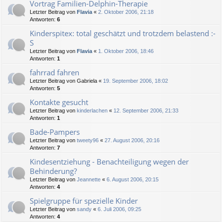
Vortrag Familien-Delphin-Therapie
Letzter Beitrag von
Flavia
«
2. Oktober 2006, 21:18
Antworten:
6
Kinderspitex: total geschätzt und trotzdem belastend :-
S
Letzter Beitrag von
Flavia
«
1. Oktober 2006, 18:46
Antworten:
1
fahrrad fahren
Letzter Beitrag von
Gabriela
«
19. September 2006, 18:02
Antworten:
5
Kontakte gesucht
Letzter Beitrag von
kinderlachen
«
12. September 2006, 21:33
Antworten:
1
Bade-Pampers
Letzter Beitrag von
tweety96
«
27. August 2006, 20:16
Antworten:
7
Kindesentziehung - Benachteiligung wegen der
Behinderung?
Letzter Beitrag von
Jeannette
«
6. August 2006, 20:15
Antworten:
4
Spielgruppe für spezielle Kinder
Letzter Beitrag von
sandy
«
6. Juli 2006, 09:25
Antworten:
4