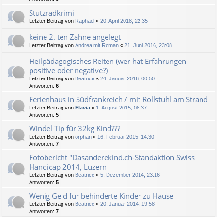
Stützradkrimi
Letzter Beitrag von
Raphael
«
20. April 2018, 22:35
keine 2. ten Zähne angelegt
Letzter Beitrag von
Andrea mit Roman
«
21. Juni 2016, 23:08
Heilpädagogisches Reiten (wer hat Erfahrungen -
positive oder negative?)
Letzter Beitrag von
Beatrice
«
24. Januar 2016, 00:50
Antworten:
6
Ferienhaus in Südfrankreich / mit Rollstuhl am Strand
Letzter Beitrag von
Flavia
«
1. August 2015, 08:37
Antworten:
5
Windel Tip für 32kg Kind???
Letzter Beitrag von
orphan
«
16. Februar 2015, 14:30
Antworten:
7
Fotobericht "Dasanderekind.ch-Standaktion Swiss
Handicap 2014, Luzern
Letzter Beitrag von
Beatrice
«
5. Dezember 2014, 23:16
Antworten:
5
Wenig Geld für behinderte Kinder zu Hause
Letzter Beitrag von
Beatrice
«
20. Januar 2014, 19:58
Antworten:
7