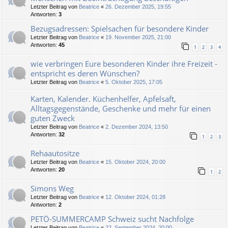
Letzter Beitrag von
Beatrice
«
26. Dezember 2025, 19:55
Antworten:
3
Bezugsadressen: Spielsachen für besondere Kinder
Letzter Beitrag von
Beatrice
«
19. November 2025, 21:00
Antworten:
45
1
2
3
4
wie verbringen Eure besonderen Kinder ihre Freizeit -
entspricht es deren Wünschen?
Letzter Beitrag von
Beatrice
«
5. Oktober 2025, 17:05
Karten, Kalender. Küchenhelfer, Apfelsaft,
Alltagsgegenstände, Geschenke und mehr für einen
guten Zweck
Letzter Beitrag von
Beatrice
«
2. Dezember 2024, 13:50
Antworten:
32
1
2
3
Rehaautositze
Letzter Beitrag von
Beatrice
«
15. Oktober 2024, 20:00
Antworten:
20
1
2
Simons Weg
Letzter Beitrag von
Beatrice
«
12. Oktober 2024, 01:28
Antworten:
2
PETÖ-SUMMERCAMP Schweiz sucht Nachfolge
Letzter Beitrag von
Beatrice
«
22. September 2024, 20:00