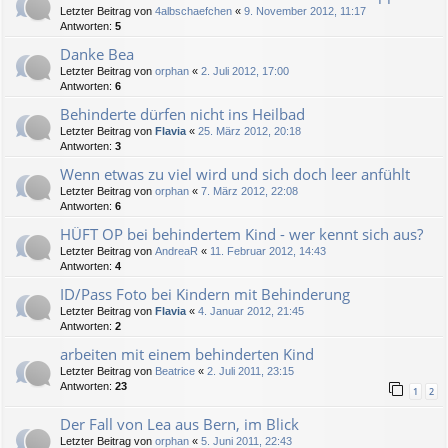
Letzter Beitrag von
4albschaefchen
«
9. November 2012, 11:17
Antworten:
5
Danke Bea
Letzter Beitrag von
orphan
«
2. Juli 2012, 17:00
Antworten:
6
Behinderte dürfen nicht ins Heilbad
Letzter Beitrag von
Flavia
«
25. März 2012, 20:18
Antworten:
3
Wenn etwas zu viel wird und sich doch leer anfühlt
Letzter Beitrag von
orphan
«
7. März 2012, 22:08
Antworten:
6
HÜFT OP bei behindertem Kind - wer kennt sich aus?
Letzter Beitrag von
AndreaR
«
11. Februar 2012, 14:43
Antworten:
4
ID/Pass Foto bei Kindern mit Behinderung
Letzter Beitrag von
Flavia
«
4. Januar 2012, 21:45
Antworten:
2
arbeiten mit einem behinderten Kind
Letzter Beitrag von
Beatrice
«
2. Juli 2011, 23:15
Antworten:
23
1
2
Der Fall von Lea aus Bern, im Blick
Letzter Beitrag von
orphan
«
5. Juni 2011, 22:43