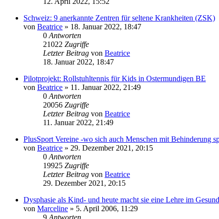
12. April 2022, 15:52
Schweiz: 9 anerkannte Zentren für seltene Krankheiten (ZSK)
von
Beatrice
» 18. Januar 2022, 18:47
0
Antworten
21022
Zugriffe
Letzter Beitrag
von
Beatrice
18. Januar 2022, 18:47
Pilotprojekt: Rollstuhltennis für Kids in Ostermundigen BE
von
Beatrice
» 11. Januar 2022, 21:49
0
Antworten
20056
Zugriffe
Letzter Beitrag
von
Beatrice
11. Januar 2022, 21:49
PlusSport Vereine -wo sich auch Menschen mit Behinderung sp
von
Beatrice
» 29. Dezember 2021, 20:15
0
Antworten
19925
Zugriffe
Letzter Beitrag
von
Beatrice
29. Dezember 2021, 20:15
Dysphasie als Kind- und heute macht sie eine Lehre im Gesun
von
Marceline
» 5. April 2006, 11:29
9
Antworten