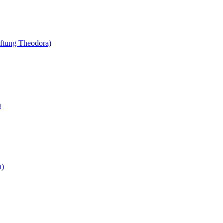
ftung Theodora)
h
n)