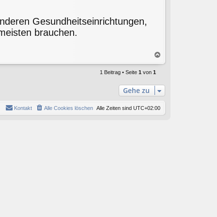
anderen Gesundheitseinrichtungen,
meisten brauchen.
N
a
c
1 Beitrag • Seite
1
von
1
h
o
Gehe zu
b
e
Kontakt
Alle Cookies löschen
Alle Zeiten sind
UTC+02:00
n