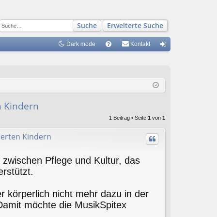
Suche
Erweiterte Suche
Dark mode
S
Kontakt
FA
n
Q
m
el
de
n Kindern
n
1 Beitrag • Seite
1
von
1
derten Kindern
le zwischen Pflege und Kultur, das
rstützt.
r körperlich nicht mehr dazu in der
 Damit möchte die MusikSpitex