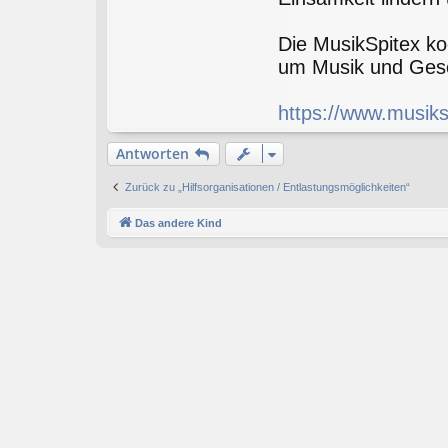
a
k
Die MusikSpitex ko
t
d
um Musik und Gese
a
t
e
https://www.musiks
n
v
o
Antworten
n
B
Zurück zu „Hilfsorganisationen / Entlastungsmöglichkeiten“
e
a
t
Das andere Kind
r
i
c
e