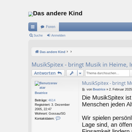
Das andere Kind
Foren
ch
Suche
Anmelden
ne
Das andere Kind
llz
ug
MusikSpitex - bringt Musik in Heime,
riff
Antworten
MusikSpitex - bringt 
B
von
Beatrice
»
2. Februar 2025
Beatrice
e
Die MusikSpitex ist
i
Beiträge:
4614
t
Menschen jeden Alte
Registriert:
3. Dezember
r
2005, 22:47
a
Wohnort:
Gossau/SG
g
Wir spielen persönl
K
Kontaktdaten:
o
Lage sind, an öffe
n
Einsamkeit lindern 
t