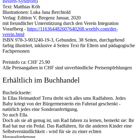
Beuren-Syndrom
)
Text: Matthias Köb
Illustrationen: Luka Jana Berchtold
Verlag: Edition V, Bregenz Januar, 2020
mit freundlicher Unterstützung durch den Verein Integration
Vorarlberg -
https://116364482607640268.weebly.com/der-
verein.html
ISBN 978-3-903240-19-3, Gebunden, 38 Seiten, durchgehend
farbig illustriert, inklusive 4 Seiten Text für Eltern und pädagogische
Fachpersonen
Preisinfo ca: CHF 25.90
Alle Preisangaben in CHF sind unverbindliche Preisempfehlungen
Erhältlich im Buchhandel
Buchrückseite:
In Ellas Heimatdorf Terra dreht sich alles ums Radfahren. Jedes
Baby kriegt von der Bürgermeisterin ein Fahrrad geschenkt -
natürlich jedes eine Sonderanfertigung.
So auch Ella.
Doch als sie alt genug ist, um Rad fahren zu lernen, bemerkt sie: Ihr
Rad hat nur ein Pedal. Das Radfahren, für die anderen Kinder eine
Selbstverständlichkeit - wird für sie zu einer echten
Herausforderung.