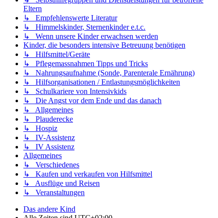
Eltern
↳ Empfehlenswerte Literatur
↳ Himmelskinder, Sternenkinder e.t.c.
↳ Wenn unsere Kinder erwachsen werden
Kinder, die besonders intensive Betreuung benötigen
↳ Hilfsmittel/Geräte
↳ Pflegemassnahmen Tipps und Tricks
↳ Nahrungsaufnahme (Sonde, Parenterale Ernährung)
↳ Hilfsorganisationen / Entlastungsmöglichkeiten
↳ Schulkariere von Intensivkids
↳ Die Angst vor dem Ende und das danach
↳ Allgemeines
↳ Plauderecke
↳ Hospiz
↳ IV-Assistenz
↳ IV Assistenz
Allgemeines
↳ Verschiedenes
↳ Kaufen und verkaufen von Hilfsmittel
↳ Ausflüge und Reisen
↳ Veranstaltungen
Das andere Kind
Alle Zeiten sind
UTC+02:00